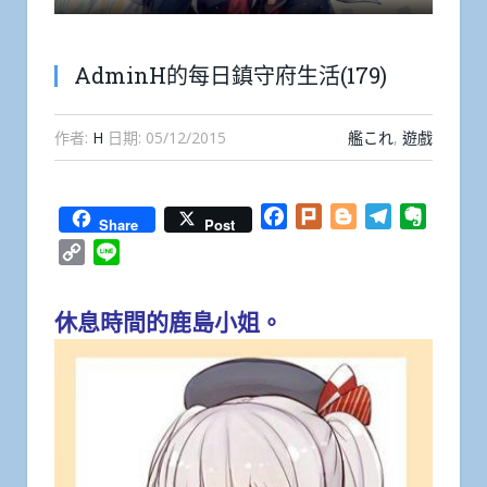
AdminH的每日鎮守府生活(179)
作者:
H
日期:
05/12/2015
艦これ
,
遊戲
Facebook
Plurk
Blogger
Telegram
Everno
Share
Post
Copy
Line
Link
休息時間的鹿島小姐。