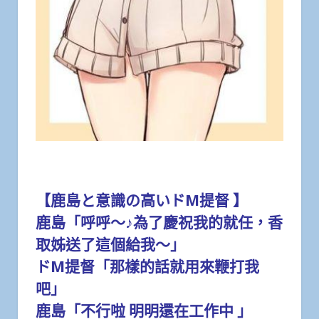
【鹿島と意識の高いドМ提督 】
鹿島「呼呼～♪為了慶祝我的就任，香
取姊送了這個給我～」
ドМ提督「那樣的話就用來鞭打我
吧」
鹿島「不行啦 明明還在工作中 」