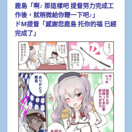
鹿島「啊♪ 那這樣吧 提督努力完成工
作後，就稍微給你鞭一下吧♪」
ドМ提督「感謝您鹿島 托你的福 已經
完成了」