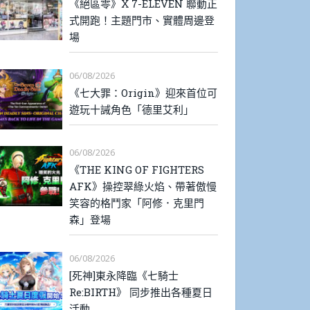
《絕區零》X 7-ELEVEN 聯動正
式開跑！主題門市、實體周邊登
場
06/08/2026
《七大罪：Origin》迎來首位可
遊玩十誡角色「德里艾利」
06/08/2026
《THE KING OF FIGHTERS
AFK》操控翠綠火焰、帶著傲慢
笑容的格鬥家「阿修．克里門
森」登場
06/08/2026
[死神]東永降臨《七騎士
Re:BIRTH》 同步推出各種夏日
活動