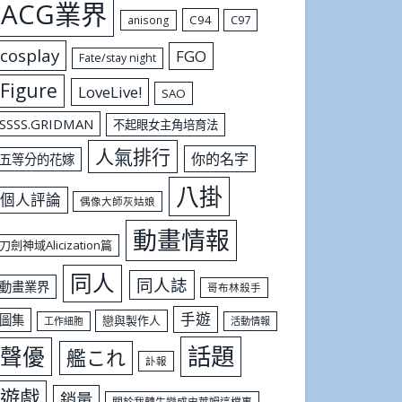
ACG業界
C94
C97
anisong
cosplay
FGO
Fate/stay night
Figure
LoveLive!
SAO
SSSS.GRIDMAN
不起眼女主角培育法
人氣排行
你的名字
五等分的花嫁
八掛
個人評論
偶像大師灰姑娘
動畫情報
刀劍神域Alicization篇
同人
同人誌
動畫業界
哥布林殺手
手遊
圖集
戀與製作人
工作細胞
活動情報
話題
聲優
艦これ
訃報
遊戲
銷量
關於我轉生變成史萊姆這檔事