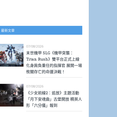
最新文章
07/08/2026
末世機甲 SLG《機甲突襲：
Titan Rush》雙平台正式上線
化身肩負重任的指揮官 展開一場
攸關存亡的命運決戰！
07/08/2026
《少女前線2：追放》主題活動
「月下安魂曲」古堡開放 精英人
形「六分儀」報到