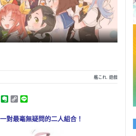
艦これ
,
遊戲
ger
Telegram
Evernote
Copy
Line
Link
一對最毫無疑問的二人組合！