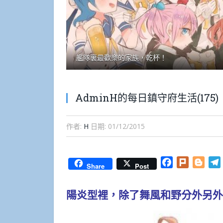
艦隊裏最歡樂的家族，乾杯！
AdminH的每日鎮守府生活(175)
作者:
H
日期:
01/12/2015
Facebook
Plurk
Blog
Share
Post
陽炎型裡，除了舞風和野分外另外