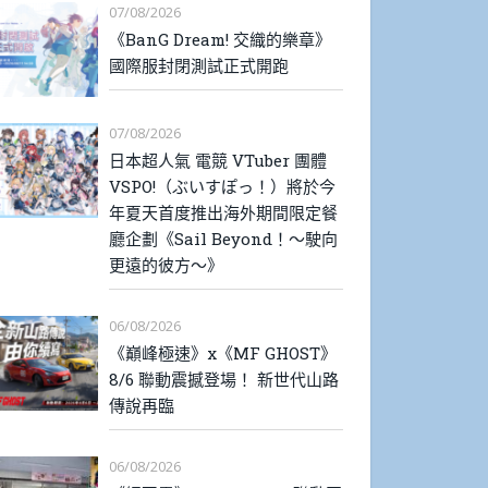
07/08/2026
《BanG Dream! 交織的樂章》
國際服封閉測試正式開跑
07/08/2026
日本超人氣 電競 VTuber 團體
VSPO!（ぶいすぽっ！）將於今
年夏天首度推出海外期間限定餐
廳企劃《Sail Beyond！～駛向
更遠的彼方～》
06/08/2026
《巔峰極速》x《MF GHOST》
8/6 聯動震撼登場！ 新世代山路
傳說再臨
06/08/2026