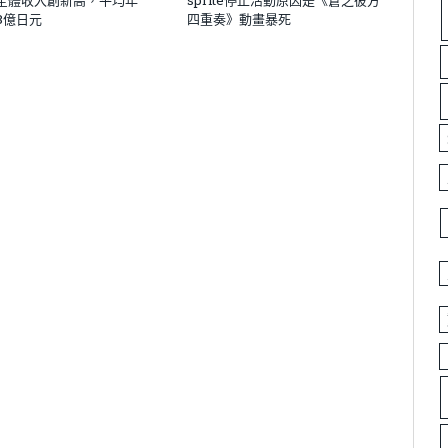
全體收入創新高，平均年
sprite停止活動原因是《蒼之彼方
8億日元
四重奏》動畫暴死