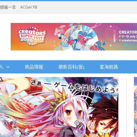
總編一言
ACGer FB
人
商品情報
萌新百科(仮)
星海航路