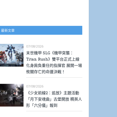
最新文章
07/08/2026
末世機甲 SLG《機甲突襲：
Titan Rush》雙平台正式上線
化身肩負重任的指揮官 展開一場
攸關存亡的命運決戰！
07/08/2026
《少女前線2：追放》主題活動
「月下安魂曲」古堡開放 精英人
形「六分儀」報到