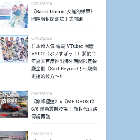
07/08/2026
《BanG Dream! 交織的樂章》
國際服封閉測試正式開跑
07/08/2026
日本超人氣 電競 VTuber 團體
VSPO!（ぶいすぽっ！）將於今
年夏天首度推出海外期間限定餐
廳企劃《Sail Beyond！～駛向
更遠的彼方～》
06/08/2026
《巔峰極速》x《MF GHOST》
8/6 聯動震撼登場！ 新世代山路
傳說再臨
06/08/2026