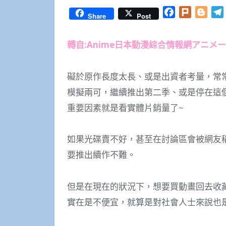
Facebook
Plurk
Blog
Share
Post
轉自:Anime日本動漫綜合情報網アニメ
礙於原作長度太長、或是出資者考量，常
模擬兩可，繼續推出第二季、或是停在這
重要因素就是看實體片銷量了~
如果光碟賣不好，甚至在討論區會被網友
要推出續作不難。
但是在現在的狀況下，想要買動畫回去收藏
實在是不便宜，就算是對社會人士來說也