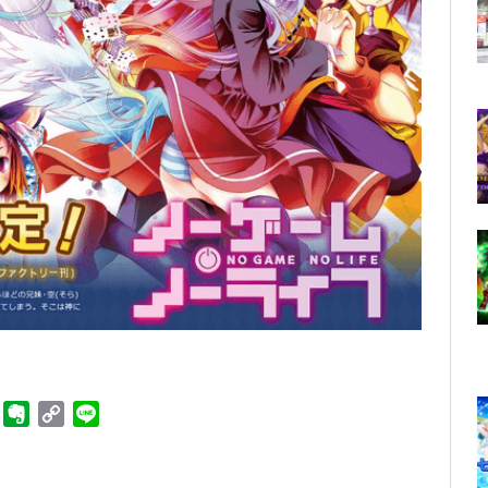
ger
Telegram
Evernote
Copy
Line
Link