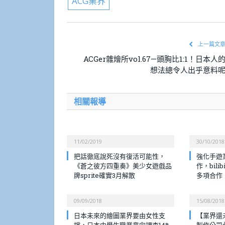
ACG業界
上一篇文
ACGer雜燴所vol.67—頭胸比1:1！日本人
想法總令人出乎意料
相關報導
11/02/2019
30/10/2018
把話徹底說死沒有復活可能性，
強化手遊業
《蒼之彼方四重奏》美少女遊戲品
作，bili
牌sprite確實3月解散
多項合作
09/09/2018
15/08/2018
日本未來的繪圖業界要由女性支
【業界還