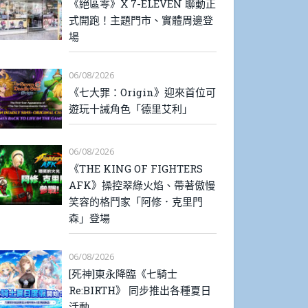
《絕區零》X 7-ELEVEN 聯動正
式開跑！主題門市、實體周邊登
場
06/08/2026
《七大罪：Origin》迎來首位可
遊玩十誡角色「德里艾利」
06/08/2026
《THE KING OF FIGHTERS
AFK》操控翠綠火焰、帶著傲慢
笑容的格鬥家「阿修．克里門
森」登場
06/08/2026
[死神]東永降臨《七騎士
Re:BIRTH》 同步推出各種夏日
活動