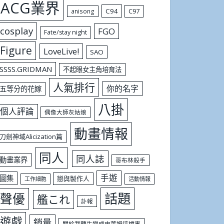
ACG業界
C94
C97
anisong
cosplay
FGO
Fate/stay night
Figure
LoveLive!
SAO
SSSS.GRIDMAN
不起眼女主角培育法
人氣排行
你的名字
五等分的花嫁
八掛
個人評論
偶像大師灰姑娘
動畫情報
刀劍神域Alicization篇
同人
同人誌
動畫業界
哥布林殺手
手遊
圖集
戀與製作人
工作細胞
活動情報
話題
聲優
艦これ
訃報
遊戲
銷量
關於我轉生變成史萊姆這檔事