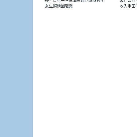
撐，日本中學生職業意向調查14%
製作公司
女生選繪圖職業
收入重回