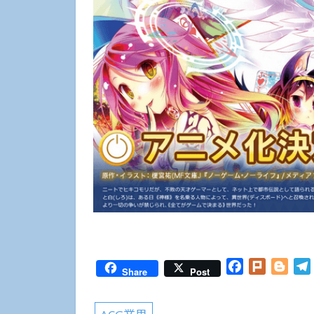
Facebook
Plurk
Blog
Share
Post