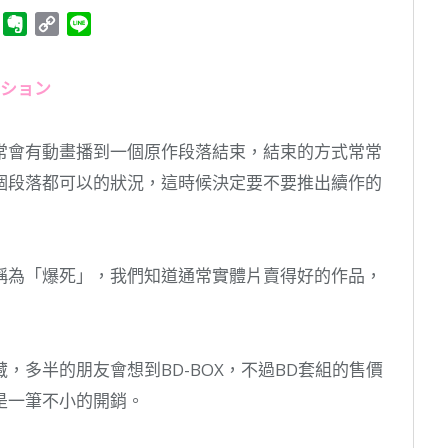
ger
Telegram
Evernote
Copy
Line
Link
ーション
常會有動畫播到一個原作段落結束，結束的方式常常
個段落都可以的狀況，這時候決定要不要推出續作的
稱為「爆死」，我們知道通常實體片賣得好的作品，
，多半的朋友會想到BD-BOX，不過BD套組的售價
是一筆不小的開銷。