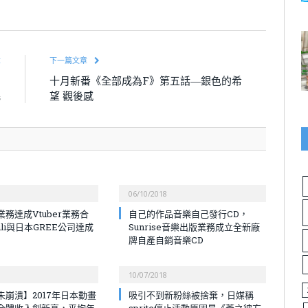
章
下一篇文章
的
十月新番《全部成為F》第五話―銀色的希
呢
望 觀後感
06/10/2018
務達成Vtuber業務合
自己的作品音樂自己發行CD，
bili與日本GREE公司達成
Sunrise音樂出版業務成立全新廠
牌自產自銷音樂CD
10/07/2018
未崩潰】2017年日本動畫
吸引不到新粉絲被捨棄，日媒稱