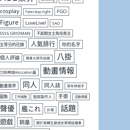
cosplay
FGO
Fate/stay night
Figure
LoveLive!
SAO
SSSS.GRIDMAN
不起眼女主角培育法
人氣排行
你的名字
五等分的花嫁
八掛
個人評論
偶像大師灰姑娘
動畫情報
刀劍神域Alicization篇
同人
同人誌
動畫業界
哥布林殺手
手遊
圖集
戀與製作人
工作細胞
活動情報
話題
聲優
艦これ
訃報
遊戲
銷量
關於我轉生變成史萊姆這檔事