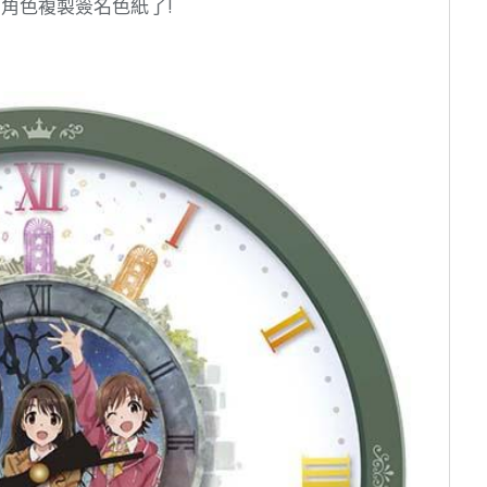
角色複製簽名色紙了!