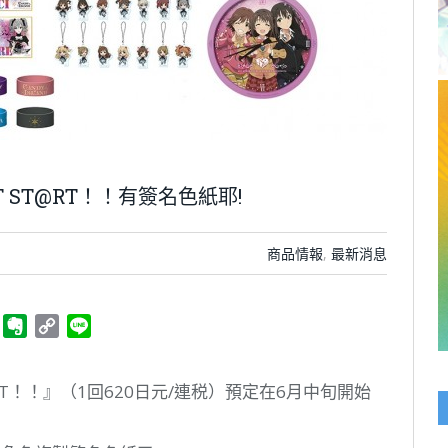
T ST@RT！！有簽名色紙耶!
商品情報
,
最新消息
ger
Telegram
Evernote
Copy
Line
Link
T@RT！！』（1回620日元/連税）預定在6月中旬開始