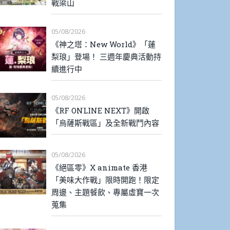
戰梁山
05/08/2026
《神之塔：New World》「蓮
梨琅」登場！ 三週年慶典活動持
續進行中
05/08/2026
《RF ONLINE NEXT》開啟
「烏薩斯戰區」及全新戰鬥內容
05/08/2026
《絕區零》X animate 香港
「美味大作戰」限時開跑！限定
周邊、主題餐飲、專屬虛寶一次
蒐集