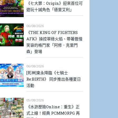
《七大罪：Origin》迎來首位可
遊玩十誡角色「德里艾利」
06/08/2026
《THE KING OF FIGHTERS
AFK》操控翠綠火焰、帶著傲慢
笑容的格鬥家「阿修．克里門
森」登場
06/08/2026
[死神]東永降臨《七騎士
Re:BIRTH》 同步推出各種夏日
活動
05/08/2026
《水滸歷險Online：重生》正
式上線！經典 PCMMORPG 再