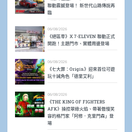
聯動震撼登場！ 新世代山路傳說再
臨
06/08/2026
《絕區零》X 7-ELEVEN 聯動正式
開跑！主題門市、實體周邊登場
06/08/2026
《七大罪：Origin》迎來首位可遊
玩十誡角色「德里艾利」
06/08/2026
《THE KING OF FIGHTERS
AFK》操控翠綠火焰、帶著傲慢笑
容的格鬥家「阿修．克里門森」登
場