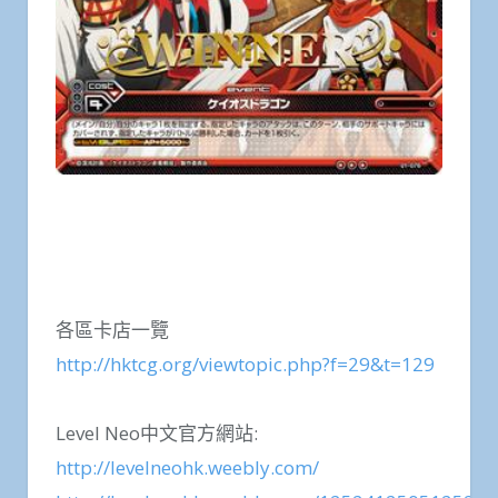
各區卡店一覽
http://hktcg.org/viewtopic.php?f=29&t=129
Level Neo中文官方網站:
http://levelneohk.weebly.com/