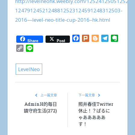
http://levelneohk.weebly.com/12524125051252
12479124521248812523124591248312503-
2016—level-neo-title-cup-2016–hk.html
Facebook
Plurk
Blogger
Telegram
Everno
Share
Post
Copy
Line
Link
LevelNeo
上一篇文章
下一篇文章
AdminH的每日
照井春佳Twitter
鎮守府生活(272)
休止！？ぱるに
ゃあああああ
す！