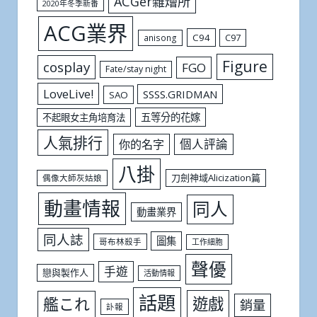
ACGer雜燴所
2020年冬季新番
ACG業界
C94
C97
anisong
Figure
cosplay
FGO
Fate/stay night
LoveLive!
SSSS.GRIDMAN
SAO
五等分的花嫁
不起眼女主角培育法
人氣排行
個人評論
你的名字
八掛
刀劍神域Alicization篇
偶像大師灰姑娘
動畫情報
同人
動畫業界
同人誌
圖集
哥布林殺手
工作細胞
聲優
手遊
戀與製作人
活動情報
話題
遊戲
艦これ
銷量
訃報