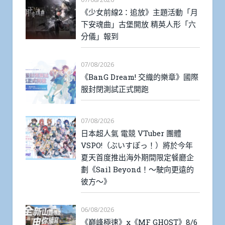
《少女前線2：追放》主題活動「月
下安魂曲」古堡開放 精英人形「六
分儀」報到
07/08/2026
《BanG Dream! 交織的樂章》國際
服封閉測試正式開跑
07/08/2026
日本超人氣 電競 VTuber 團體
VSPO!（ぶいすぽっ！）將於今年
夏天首度推出海外期間限定餐廳企
劃《Sail Beyond！～駛向更遠的
彼方～》
06/08/2026
《巔峰極速》x《MF GHOST》8/6