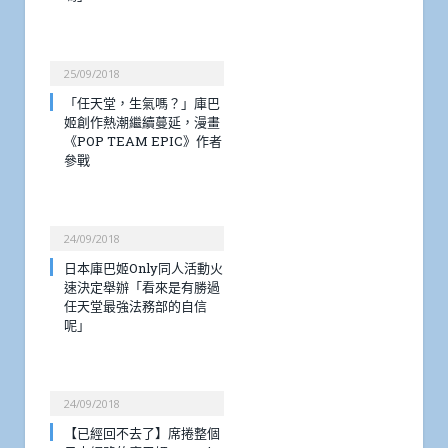
25/09/2018
「任天堂，生氣嗎？」庫巴
姬創作熱潮繼續蔓延，漫畫
《POP TEAM EPIC》作者
參戰
24/09/2018
日本庫巴姬Only同人活動火
速決定舉辦「看來是有勝過
任天堂最強法務部的自信
呢」
24/09/2018
【已經回不去了】席捲整個