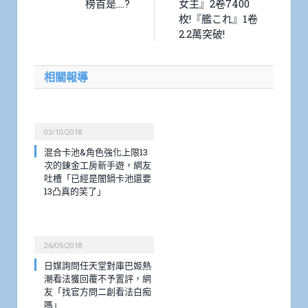
榜首是….?
女主』2卷7400
枚!『艦これ』1卷
2.2萬突破!
相關報導
03/10/2018
混合卡池&角色強化上限13
次的鍊金工房新手遊，網友
吐槽「已經是闇鍋卡池還要
13凸真的笑了」
26/09/2018
日媒詢問任天堂對庫巴姬熱
潮看法獲回覆不予置評，網
友「找官方問二創看法白痴
嗎」