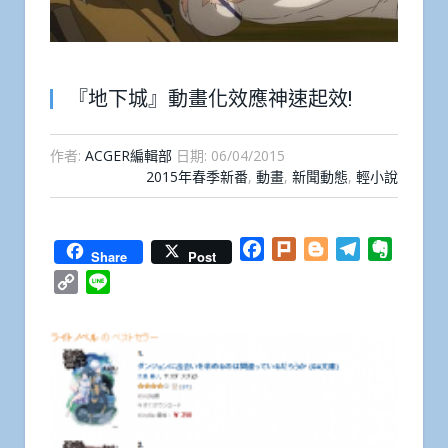
『地下城』動畫化效應神速起效!
作者:
ACGER編輯部
日期:
06/04/2015
2015年春季新番
,
動畫
,
新聞動態
,
輕小說
Facebook
Plurk
Blogger
Telegram
Everno
Share
Post
Copy
Line
Link