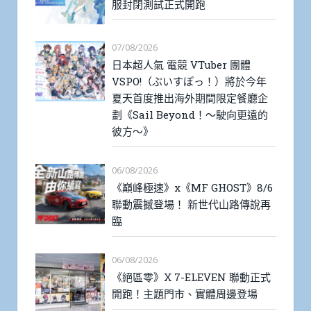
服封閉測試正式開跑
07/08/2026
日本超人氣 電競 VTuber 團體
VSPO!（ぶいすぽっ！）將於今年
夏天首度推出海外期間限定餐廳企
劃《Sail Beyond！～駛向更遠的
彼方～》
06/08/2026
《巔峰極速》x《MF GHOST》8/6
聯動震撼登場！ 新世代山路傳說再
臨
06/08/2026
《絕區零》X 7-ELEVEN 聯動正式
開跑！主題門市、實體周邊登場