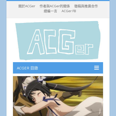
關於ACGer
作者與ACGer的關係
徵稿與推廣合作
總編一言
ACGer FB
ACGER 目錄