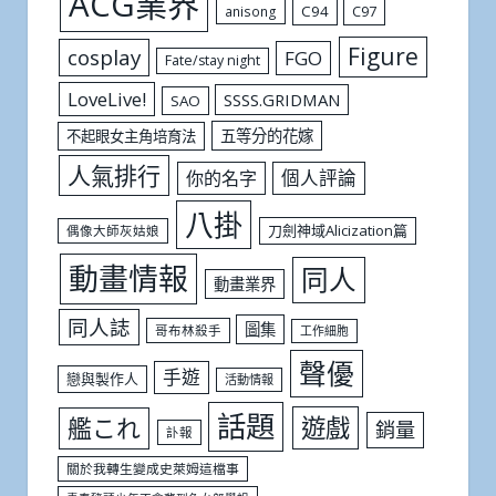
ACG業界
C94
C97
anisong
Figure
cosplay
FGO
Fate/stay night
LoveLive!
SSSS.GRIDMAN
SAO
五等分的花嫁
不起眼女主角培育法
人氣排行
個人評論
你的名字
八掛
刀劍神域Alicization篇
偶像大師灰姑娘
動畫情報
同人
動畫業界
同人誌
圖集
哥布林殺手
工作細胞
聲優
手遊
戀與製作人
活動情報
話題
遊戲
艦これ
銷量
訃報
關於我轉生變成史萊姆這檔事