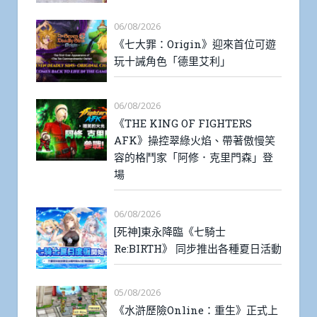
06/08/2026
《七大罪：Origin》迎來首位可遊
玩十誡角色「德里艾利」
06/08/2026
《THE KING OF FIGHTERS
AFK》操控翠綠火焰、帶著傲慢笑
容的格鬥家「阿修．克里門森」登
場
06/08/2026
[死神]東永降臨《七騎士
Re:BIRTH》 同步推出各種夏日活動
05/08/2026
《水滸歷險Online：重生》正式上