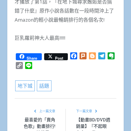
才播放了第1話，『在地下城尋求邂逅是否搞
錯了什麼』原作小說各話數在一段時間沖上了
Amazon的輕小說最暢銷排行的各個名次!
巨乳蘿莉神大人最高!!!!!
Facebook
Plurk
Blogger
Telegram
Everno
Share
Post
Copy
Line
Link
地下城
話題
上一篇文章
下一篇文章
最喜愛的「賣角
【動畫BD/DVD週
色歌」動畫排行!
銷量】『不起眼