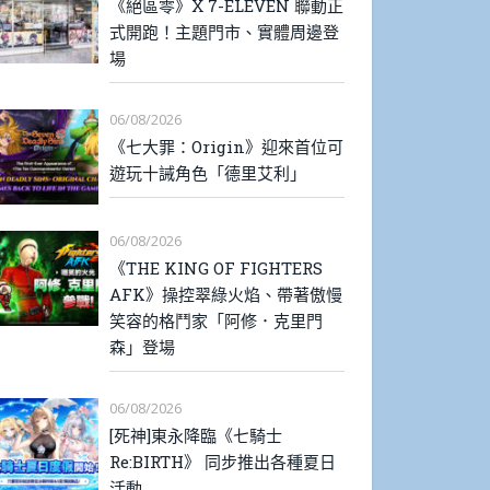
《絕區零》X 7-ELEVEN 聯動正
式開跑！主題門市、實體周邊登
場
06/08/2026
《七大罪：Origin》迎來首位可
遊玩十誡角色「德里艾利」
06/08/2026
《THE KING OF FIGHTERS
AFK》操控翠綠火焰、帶著傲慢
笑容的格鬥家「阿修．克里門
森」登場
06/08/2026
[死神]東永降臨《七騎士
Re:BIRTH》 同步推出各種夏日
活動