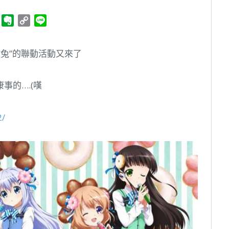
ger
Telegram
Evernote
Copy
Line
Link
”點兔”的聯動活動又來了
事的….(嘆
2/