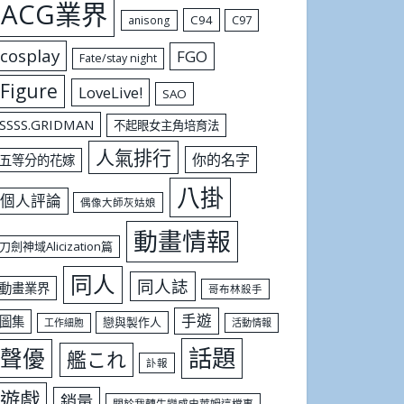
ACG業界
C94
C97
anisong
cosplay
FGO
Fate/stay night
Figure
LoveLive!
SAO
SSSS.GRIDMAN
不起眼女主角培育法
人氣排行
你的名字
五等分的花嫁
八掛
個人評論
偶像大師灰姑娘
動畫情報
刀劍神域Alicization篇
同人
同人誌
動畫業界
哥布林殺手
手遊
圖集
戀與製作人
工作細胞
活動情報
話題
聲優
艦これ
訃報
遊戲
銷量
關於我轉生變成史萊姆這檔事