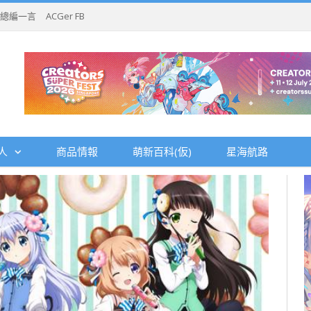
總編一言
ACGer FB
人
商品情報
萌新百科(仮)
星海航路