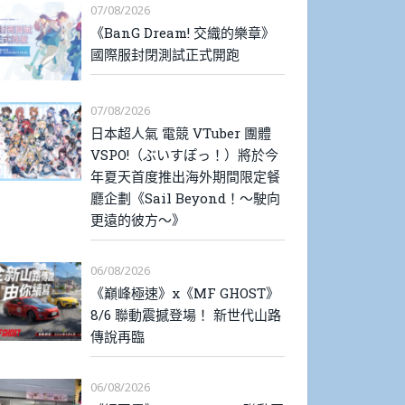
07/08/2026
《BanG Dream! 交織的樂章》
國際服封閉測試正式開跑
07/08/2026
日本超人氣 電競 VTuber 團體
VSPO!（ぶいすぽっ！）將於今
年夏天首度推出海外期間限定餐
廳企劃《Sail Beyond！～駛向
更遠的彼方～》
06/08/2026
《巔峰極速》x《MF GHOST》
8/6 聯動震撼登場！ 新世代山路
傳說再臨
06/08/2026