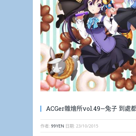
ACGer雜燴所vol.49—兔子 到
作者:
99YEN
日期:
23/10/2015