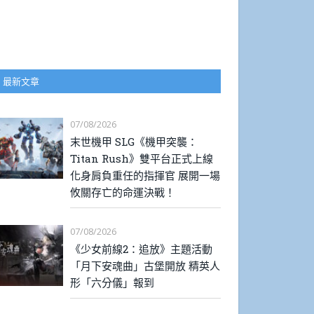
最新文章
07/08/2026
末世機甲 SLG《機甲突襲：
Titan Rush》雙平台正式上線
化身肩負重任的指揮官 展開一場
攸關存亡的命運決戰！
07/08/2026
《少女前線2：追放》主題活動
「月下安魂曲」古堡開放 精英人
形「六分儀」報到