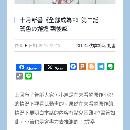
十月新番《全部成為F》第二話―
蒼色の邂逅 觀後感
作者:
H
日期:
20/10/2015
2015年秋季新番
,
動畫
Facebook
Plurk
Blogger
Telegram
Everno
Share
Post
Copy
Line
Link
上回忘了告訴大家，小篇是在未看過原作小說
的情況下觀看此動畫的。果然在未看過原作的
情況下要明白本話的內容有點兒困難吧?盡管如
此，小篇也是會盡力去推測的！(握拳