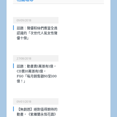
09/09/2018
話題：聲優粉絲們應當全員
認識的「次世代人氣女性聲
優十傑」
27/08/2018
話題：動畫賣1萬張有1億，
CD賣10萬張有1億，
FGO「每月銷售額50至100
億！」
09/01/2018
【無劇透】絕對值得期待的
動畫，《紫羅蘭永恆花園》