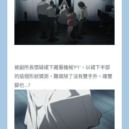
被副所長懷疑裙下藏著機械’P1’，以裙下半部
的這個形狀猜測，難道除了沒有雙手外，連雙
腳也…?