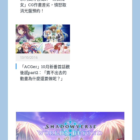
女」CG作畫差劣，憤怒取
消光盤預約！
13/10/2016
「ACGer」10月新番首話觀
後感part2：「賣不出去的
動畫為什麼還要做呢？」