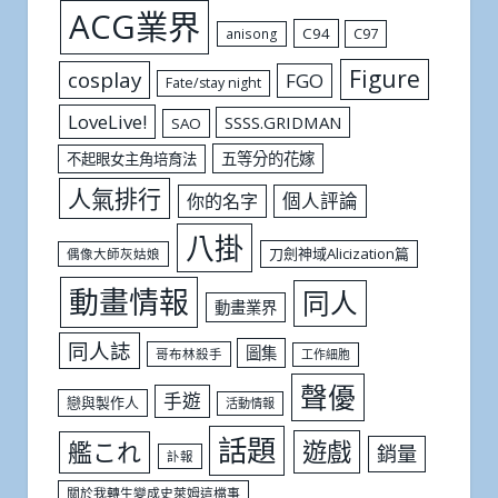
ACG業界
C94
C97
anisong
Figure
cosplay
FGO
Fate/stay night
LoveLive!
SSSS.GRIDMAN
SAO
五等分的花嫁
不起眼女主角培育法
人氣排行
個人評論
你的名字
八掛
刀劍神域Alicization篇
偶像大師灰姑娘
動畫情報
同人
動畫業界
同人誌
圖集
哥布林殺手
工作細胞
聲優
手遊
戀與製作人
活動情報
話題
遊戲
艦これ
銷量
訃報
關於我轉生變成史萊姆這檔事