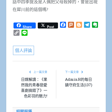
話中四季提及是人偶把父母殺掉的，會是出現
在犀川前的這個嗎?
Facebook
Plurk
Blogger
Telegram
Everno
Share
Post
Copy
Line
Link
個人評論
上一篇文章
下一篇文章
日媒解讀：《果
AdminH的每日
然我的青春戀愛
鎮守府生活(137)
喜劇搞錯了》一
色彩羽的魅力!
相關報導