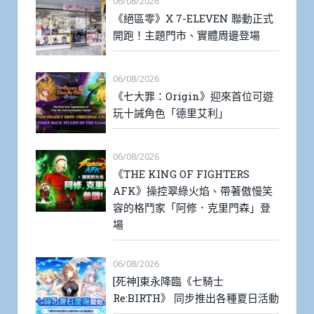
06/08/2026
《絕區零》X 7-ELEVEN 聯動正式
開跑！主題門市、實體周邊登場
06/08/2026
《七大罪：Origin》迎來首位可遊
玩十誡角色「德里艾利」
06/08/2026
《THE KING OF FIGHTERS
AFK》操控翠綠火焰、帶著傲慢笑
容的格鬥家「阿修．克里門森」登
場
06/08/2026
[死神]東永降臨《七騎士
Re:BIRTH》 同步推出各種夏日活動