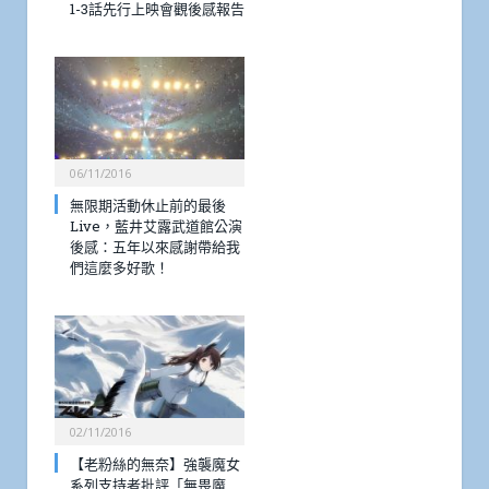
1-3話先行上映會觀後感報告
06/11/2016
無限期活動休止前的最後
Live，藍井艾露武道館公演
後感：五年以來感謝帶給我
們這麼多好歌！
02/11/2016
【老粉絲的無奈】強襲魔女
系列支持者批評「無畏魔