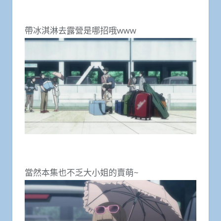
帶冰淇淋去露營是哪招哦www
當然本集也不乏大小姐的賣萌~