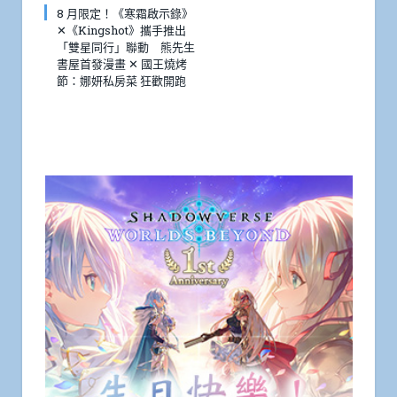
8 月限定！《寒霜啟示錄》
✕《Kingshot》攜手推出
「雙星同行」聯動 熊先生
書屋首發漫畫 ✕ 國王燒烤
節：娜妍私房菜 狂歡開跑