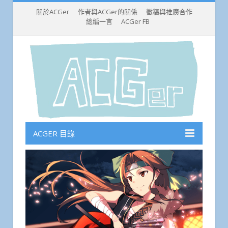
關於ACGer
作者與ACGer的關係
徵稿與推廣合作
總編一言
ACGer FB
ACGER 目錄