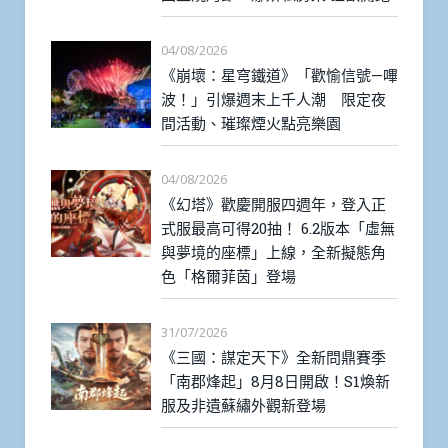
04/08/2026
《崩壞：星穹鐵道》「歡愉信號—嗶
波！」引爆週末上千人潮 限定夜
間活動、璀璨煙火點亮樂園
04/08/2026
《幻塔》歡慶開服四週年，登入正
式服最高可得20抽！ 6.2版本「虛無
與夢境的座標」上線，全新擬態角
色「格爾菲茵」登場
31/07/2026
《三國：謀定天下》全新問鼎賽季
「南郡烽起」8月8日開啟！S1煥新
服及非遺蘇繡外觀新登場