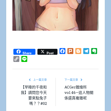
Facebook
Plurk
Blogger
Telegram
Everno
Share
Post
Copy
Line
Link
上一篇文章
下一篇文章
【早睡的千夜和
ACGer雜燴所
我】請問您今天
vol.46—這人物關
要來點兔子
係還真複雜呢
嗎？？#02