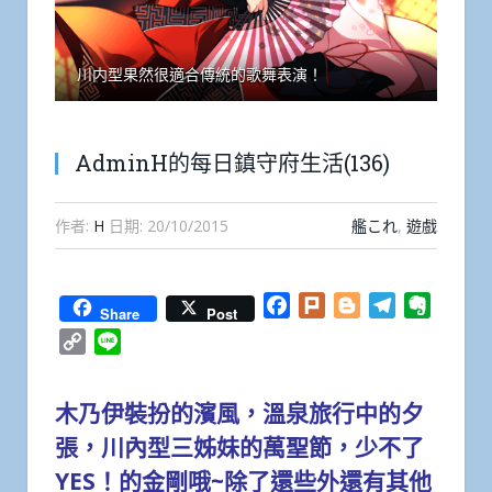
川内型果然很適合傳統的歌舞表演！
AdminH的每日鎮守府生活(136)
作者:
H
日期:
20/10/2015
艦これ
,
遊戲
Facebook
Plurk
Blogger
Telegram
Everno
Share
Post
Copy
Line
Link
木乃伊裝扮的濱風，溫泉旅行中的夕
張，川內型三姊妹的萬聖節，少不了
YES！的金剛哦~除了還些外還有其他