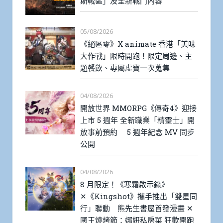
斯戰區」及全新戰鬥內容
05/08/2026
《絕區零》X animate 香港「美味
大作戰」限時開跑！限定周邊、主
題餐飲、專屬虛寶一次蒐集
04/08/2026
開放世界 MMORPG《傳奇4》迎接
上市 5 週年 全新職業「精靈士」開
放事前預約 5 週年紀念 MV 同步
公開
04/08/2026
8 月限定！《寒霜啟示錄》
✕《Kingshot》攜手推出「雙星同
行」聯動 熊先生書屋首發漫畫 ✕
國王燒烤節：娜妍私房菜 狂歡開跑