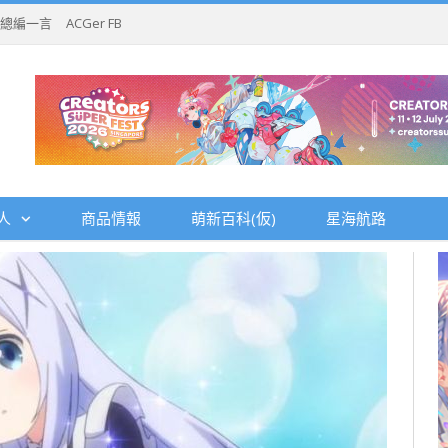
總編一言
ACGer FB
人
商品情報
萌新百科(仮)
星海航路