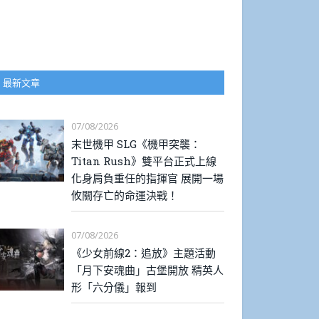
最新文章
07/08/2026
末世機甲 SLG《機甲突襲：
Titan Rush》雙平台正式上線
化身肩負重任的指揮官 展開一場
攸關存亡的命運決戰！
07/08/2026
《少女前線2：追放》主題活動
「月下安魂曲」古堡開放 精英人
形「六分儀」報到