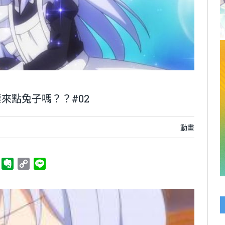
來點兔子嗎？？#02
動畫
ger
Telegram
Evernote
Copy
Line
Link