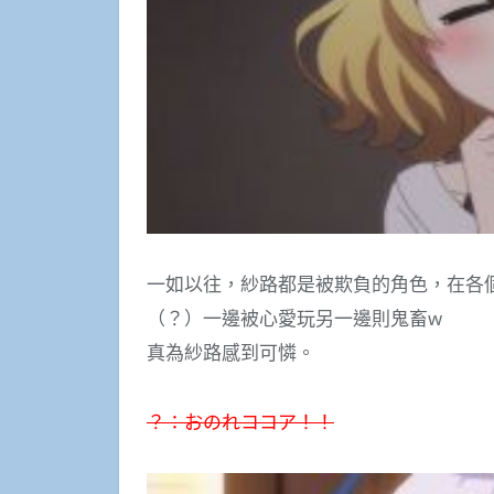
一如以往，紗路都是被欺負的角色，在各
（？）一邊被心愛玩另一邊則鬼畜w
真為紗路感到可憐。
？：おのれココア！！