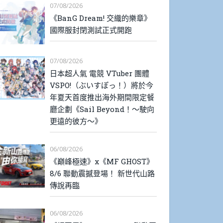
07/08/2026
《BanG Dream! 交織的樂章》
國際服封閉測試正式開跑
07/08/2026
日本超人氣 電競 VTuber 團體
VSPO!（ぶいすぽっ！）將於今
年夏天首度推出海外期間限定餐
廳企劃《Sail Beyond！～駛向
更遠的彼方～》
06/08/2026
《巔峰極速》x《MF GHOST》
8/6 聯動震撼登場！ 新世代山路
傳說再臨
06/08/2026