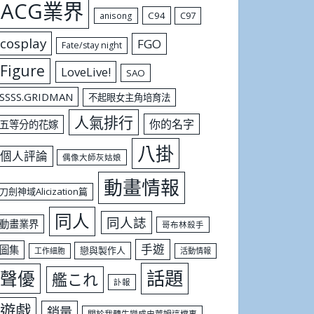
ACG業界
C94
C97
anisong
cosplay
FGO
Fate/stay night
Figure
LoveLive!
SAO
SSSS.GRIDMAN
不起眼女主角培育法
人氣排行
你的名字
五等分的花嫁
八掛
個人評論
偶像大師灰姑娘
動畫情報
刀劍神域Alicization篇
同人
同人誌
動畫業界
哥布林殺手
手遊
圖集
戀與製作人
工作細胞
活動情報
話題
聲優
艦これ
訃報
遊戲
銷量
關於我轉生變成史萊姆這檔事