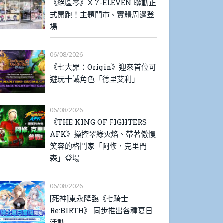
《絕區零》X 7-ELEVEN 聯動正
式開跑！主題門市、實體周邊登
場
06/08/2026
《七大罪：Origin》迎來首位可
遊玩十誡角色「德里艾利」
06/08/2026
《THE KING OF FIGHTERS
AFK》操控翠綠火焰、帶著傲慢
笑容的格鬥家「阿修．克里門
森」登場
06/08/2026
[死神]東永降臨《七騎士
Re:BIRTH》 同步推出各種夏日
活動