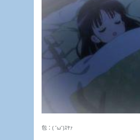
包：( ˘ω˘)ｽﾔｧ