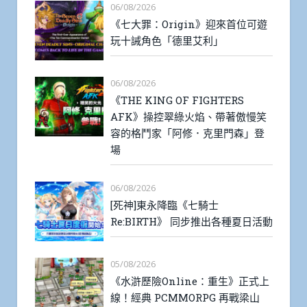
06/08/2026
《七大罪：Origin》迎來首位可遊
玩十誡角色「德里艾利」
06/08/2026
《THE KING OF FIGHTERS
AFK》操控翠綠火焰、帶著傲慢笑
容的格鬥家「阿修．克里門森」登
場
06/08/2026
[死神]東永降臨《七騎士
Re:BIRTH》 同步推出各種夏日活動
05/08/2026
《水滸歷險Online：重生》正式上
線！經典 PCMMORPG 再戰梁山