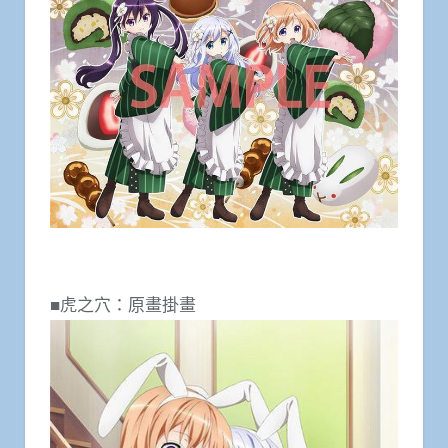
■虎之穴：原畫掛畫