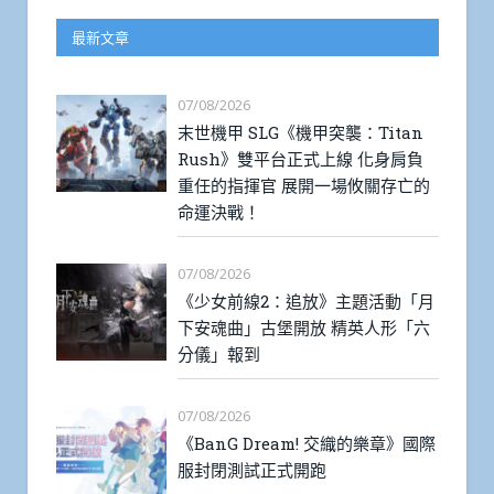
最新文章
07/08/2026
末世機甲 SLG《機甲突襲：Titan
Rush》雙平台正式上線 化身肩負
重任的指揮官 展開一場攸關存亡的
命運決戰！
07/08/2026
《少女前線2：追放》主題活動「月
下安魂曲」古堡開放 精英人形「六
分儀」報到
07/08/2026
《BanG Dream! 交織的樂章》國際
服封閉測試正式開跑