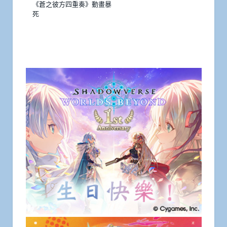
《蒼之彼方四重奏》動畫暴
死