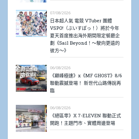
07/08/2026
日本超人氣 電競 VTuber 團體
VSPO!（ぶいすぽっ！）將於今年
夏天首度推出海外期間限定餐廳企
劃《Sail Beyond！～駛向更遠的
彼方～》
06/08/2026
《巔峰極速》x《MF GHOST》8/6
聯動震撼登場！ 新世代山路傳說再
臨
06/08/2026
《絕區零》X 7-ELEVEN 聯動正式
開跑！主題門市、實體周邊登場