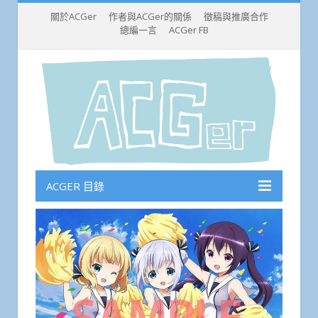
關於ACGer
作者與ACGer的關係
徵稿與推廣合作
總編一言
ACGer FB
ACGER 目錄