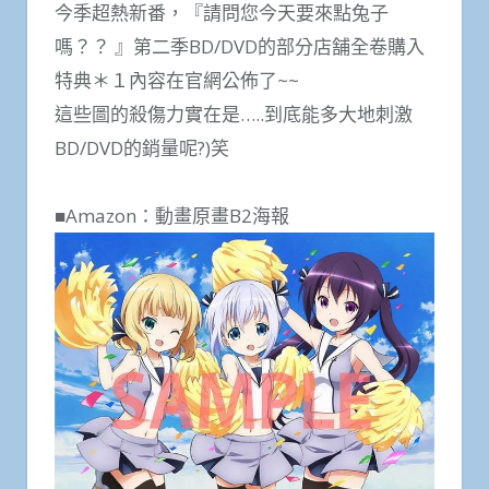
今季超熱新番，『請問您今天要來點兔子
嗎？？ 』第二季BD/DVD的部分店舗全卷購入
特典＊１內容在官網公佈了~~
這些圖的殺傷力實在是…..到底能多大地刺激
BD/DVD的銷量呢?)笑
■Amazon：動畫原畫B2海報