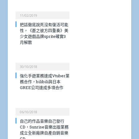
11/02/2019
把話徹底說死沒有復活可能
性，《蒼之彼方四重奏》美
少女遊戲品牌sprite確實3
月解散
30/10/2018
強化手遊業務達成Vtuber業
務合作，bilibili與日本
GREE公司達成多項合作
06/10/2018
自己的作品音樂自己發行
CD，Sunrise音樂出版業務
成立全新廠牌自產自銷音樂
CD