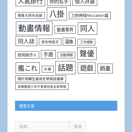
人氣排行
個人評論
你的名字
八掛
刀劍神域Alicization篇
偶像大師灰姑娘
動畫情報
同人
動畫業界
同人誌
圖集
哥布林殺手
工作細胞
聲優
手遊
戀與製作人
活動情報
話題
遊戲
艦これ
銷量
訃報
關於我轉生變成史萊姆這檔事
青春豬頭少年不會夢到兔女郎學姐
搜索文章