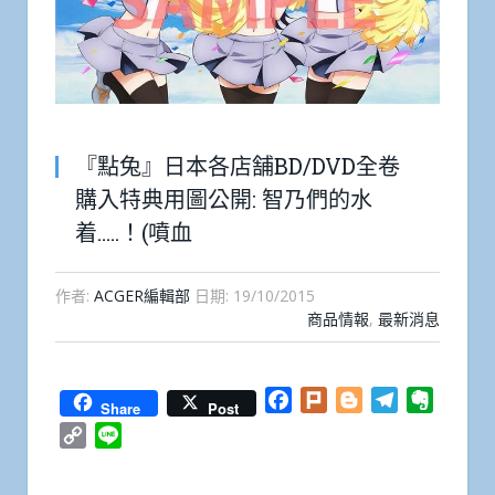
『點兔』日本各店舗BD/DVD全卷
購入特典用圖公開: 智乃們的水
着…..！(噴血
作者:
ACGER編輯部
日期:
19/10/2015
商品情報
,
最新消息
Facebook
Plurk
Blogger
Telegram
Everno
Share
Post
Copy
Line
Link