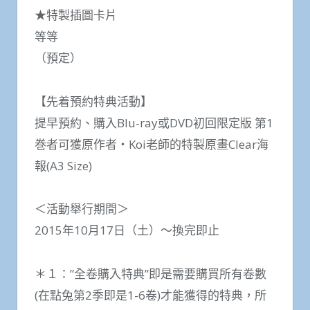
★特製插圖卡片
等等
（預定）
【先着預約特典活動】
提早預約、購入Blu-ray或DVD初回限定版 第1
巻者可獲原作者・Koi老師的特製原畫Clear海
報(A3 Size)
＜活動舉行期間＞
2015年10月17日（土）～換完即止
＊１：”全卷購入特典”即是需要購買所有卷數
(在點兔第2季即是1-6卷)才能獲得的特典，所