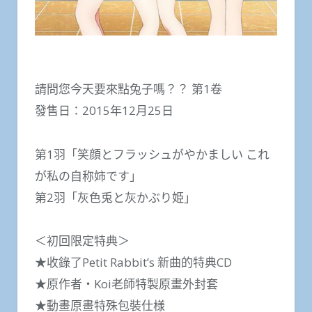
請問您今天要來點兔子嗎？？ 第1卷
發售日：2015年12月25日
第1羽「笑顔とフラッシュがやかましい これ
が私の自称姉です」
第2羽「灰色兎と灰かぶり姫」
＜初回限定特典＞
★收錄了Petit Rabbit’s 新曲的特典CD
★原作者・Koi老師特製原畫外封套
★動畫原畫特殊包裝仕様