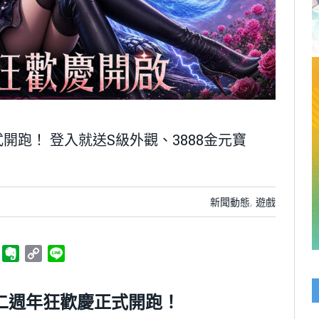
跑！ 登入就送S級外觀、3888金元寶
新聞動態
,
遊戲
ger
Telegram
Evernote
Copy
Line
Link
二週年狂歡慶正式開跑！