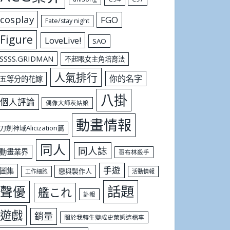
cosplay
FGO
Fate/stay night
Figure
LoveLive!
SAO
SSSS.GRIDMAN
不起眼女主角培育法
人氣排行
你的名字
五等分的花嫁
八掛
個人評論
偶像大師灰姑娘
動畫情報
刀劍神域Alicization篇
同人
同人誌
動畫業界
哥布林殺手
手遊
圖集
戀與製作人
工作細胞
活動情報
話題
聲優
艦これ
訃報
遊戲
銷量
關於我轉生變成史萊姆這檔事