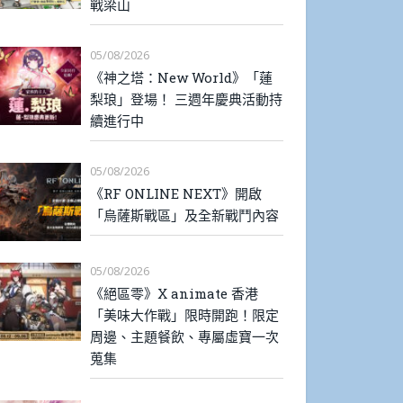
戰梁山
05/08/2026
《神之塔：New World》「蓮
梨琅」登場！ 三週年慶典活動持
續進行中
05/08/2026
《RF ONLINE NEXT》開啟
「烏薩斯戰區」及全新戰鬥內容
05/08/2026
《絕區零》X animate 香港
「美味大作戰」限時開跑！限定
周邊、主題餐飲、專屬虛寶一次
蒐集