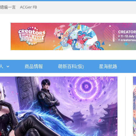
總編一言
ACGer FB
人
商品情報
萌新百科(仮)
星海航路