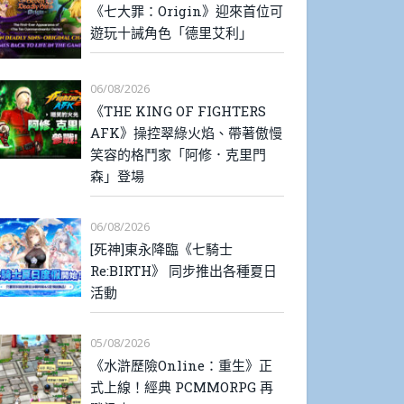
《七大罪：Origin》迎來首位可
遊玩十誡角色「德里艾利」
06/08/2026
《THE KING OF FIGHTERS
AFK》操控翠綠火焰、帶著傲慢
笑容的格鬥家「阿修．克里門
森」登場
06/08/2026
[死神]東永降臨《七騎士
Re:BIRTH》 同步推出各種夏日
活動
05/08/2026
《水滸歷險Online：重生》正
式上線！經典 PCMMORPG 再