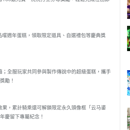
品嚐週年蛋糕，領取限定道具、自選禮包等慶典獎
箱；全服玩家共同參與製作傳說中的超級蛋糕，攜手
貴獎勵！
效果，累計騎乘還可解鎖限定永久頭像框「云马鎏
週年慶留下專屬紀念！