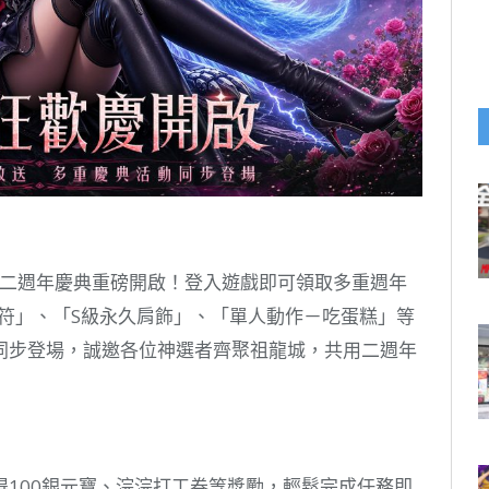
W》二週年慶典重磅開啟！登入遊戲即可領取多重週年
職符」、「S級永久肩飾」、「單人動作－吃蛋糕」等
同步登場，誠邀各位神選者齊聚祖龍城，共用二週年
100銀元寶、浣浣打工券等獎勵，輕鬆完成任務即