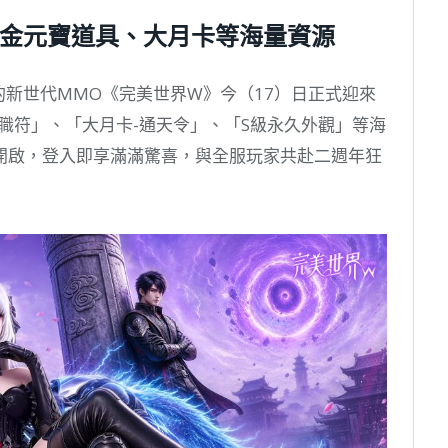
88金元寶道具、大月卡等海量資源
的新世代MMO《完美世界W》今（17）日正式迎來
轉職符」、「大月卡-通天令」、「S級永久外觀」等海
開啟，登入即享滿滿驚喜，與全服玩家共赴二週年狂