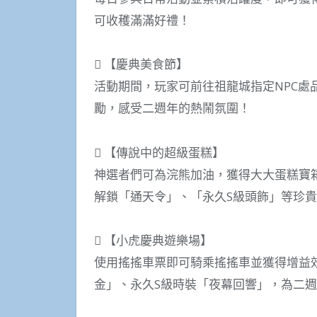
可收穫滿滿好禮！
 【慶典美食節】
活動期間，玩家可前往祖龍城指定NPC處
勵，感受二週年的熱鬧氛圍！
 【傳說中的超級蛋糕】
神選者們可為浣熊加油，獲得大大蛋糕寶
解鎖「通天令」、「永久S級頭飾」等珍
 【小虎慶典遊樂場】
使用搖搖車票即可騎乘搖搖車並獲得增益
金」、永久S級時裝「夜幕回響」，為二