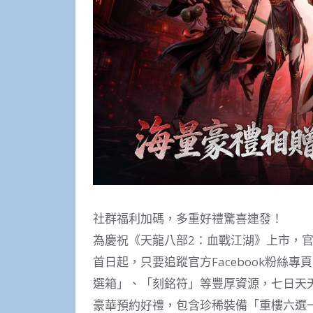
社群福利加碼，多重好禮驚喜連發！
為慶祝《天龍八部2：血戰江湖》上市，
首日起，只要追蹤官方Facebook粉絲
選箱」、「刻銘符」等豐厚資源，七日天
豪華預約好禮，包含珍稀裝備「重樓六選