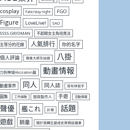
cosplay
FGO
Fate/stay night
Figure
LoveLive!
SAO
SSSS.GRIDMAN
不起眼女主角培育法
人氣排行
你的名字
五等分的花嫁
八掛
個人評論
偶像大師灰姑娘
動畫情報
刀劍神域Alicization篇
同人
同人誌
動畫業界
哥布林殺手
手遊
圖集
戀與製作人
工作細胞
活動情報
話題
聲優
艦これ
訃報
遊戲
銷量
關於我轉生變成史萊姆這檔事