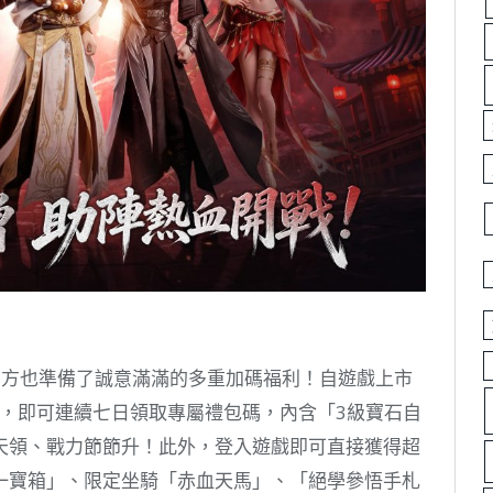
官方也準備了誠意滿滿的多重加碼福利！自遊戲上市
專頁，即可連續七日領取專屬禮包碼，內含「3級寶石自
天領、戰力節節升！此外，登入遊戲即可直接獲得超
一寶箱」、限定坐騎「赤血天馬」、「絕學參悟手札