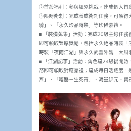
②首殺福利：參與緝兇挑戰，達成個人首
③限時衝刺：完成養成衝刺任務，可獲得
騎」、「永久珍品時裝」等珍稀豪禮。
■ 「裝備蒐集」活動：完成20級主線任
即可領取豐厚獎勵，包括永久絕品時裝「
時裝「夜雨江湖」與永久武器外觀「大風
■ 「江湖記事」活動：角色達24級後開
務即可領取對應豪禮；達成每日活躍度，
漸」、「暗器－生死符」、海量綁元、寶