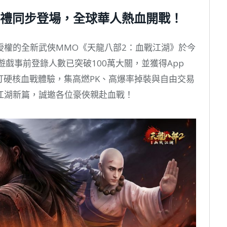
禮同步登場，全球華人熱血開戰！
授權的全新武俠MMO《天龍八部2：血戰江湖》於今
遊戲事前登錄人數已突破100萬大關，並獲得App
！本作主打硬核血戰體驗，集高燃PK、高爆率掉裝與自由交易
江湖新篇，誠邀各位豪俠親赴血戰！