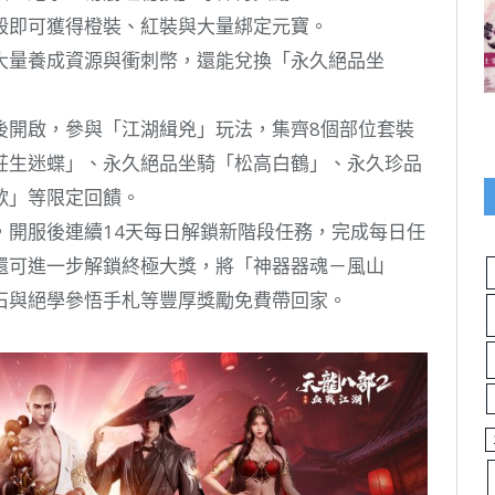
殺即可獲得橙裝、紅裝與大量綁定元寶。
大量養成資源與衝刺幣，還能兌換「永久絕品坐
務後開啟，參與「江湖緝兇」玩法，集齊8個部位套裝
莊生迷蝶」、永久絕品坐騎「松高白鶴」、永久珍品
歌」等限定回饋。
啟，開服後連續14天每日解鎖新階段任務，完成每日任
還可進一步解鎖終極大獎，將「神器器魂－風山
石與絕學參悟手札等豐厚獎勵免費帶回家。