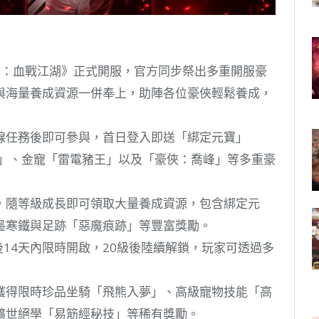
2：血戰江湖》正式開服，官方同步祭出多重開服豪
與海量養成資源一併奉上，助陣各位豪俠輕鬆養成，
主線任務後即可參與，首日登入即送「綁定元寶」
技」、金寵「雷電豬王」以及「豪俠：喬峰」等多重豪
啟，隨等級成長即可領取大量養成資源，包含綁定元
墨寒鐵與足跡「惡魔痕跡」等豐富獎勵。
後14天內限時開啟，20級後陸續解鎖，玩家可透過多
獲得限時珍品坐騎「飛熊入夢」、高級寵物技能「高
曠世絕學「易筋經秘技」等稀有獎勵。