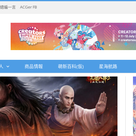
總編一言
ACGer FB
人
商品情報
萌新百科(仮)
星海航路