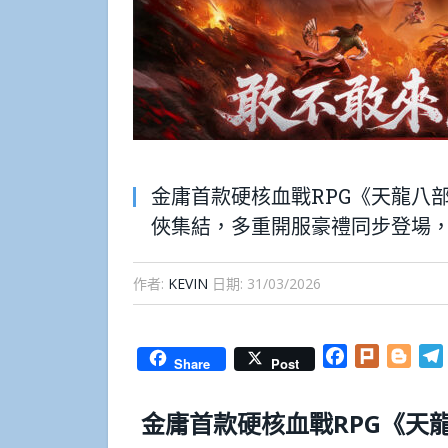
金庸首款硬核血戰RPG《天龍八
俠集結，多重開服豪禮同步登場
作者:
KEVIN
日期:
31/03/2026
Facebook
Plurk
Blog
Share
Post
金庸首款硬核血戰RPG《天