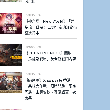
戰梁山
05/08/2026
《神之塔：New World》「蓮
梨琅」登場！ 三週年慶典活動持
續進行中
05/08/2026
《RF ONLINE NEXT》開啟
「烏薩斯戰區」及全新戰鬥內容
05/08/2026
《絕區零》X animate 香港
「美味大作戰」限時開跑！限定
周邊、主題餐飲、專屬虛寶一次
蒐集