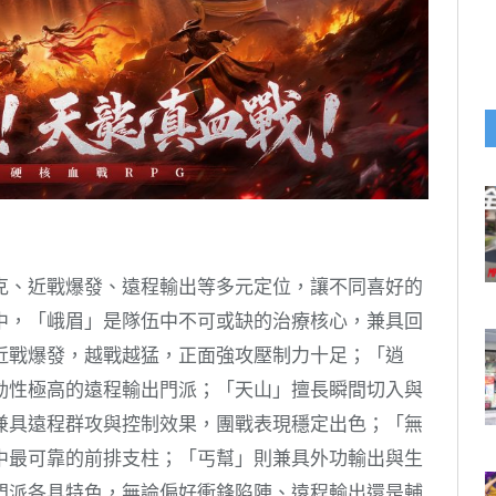
克、近戰爆發、遠程輸出等多元定位，讓不同喜好的
中，「峨眉」是隊伍中不可或缺的治療核心，兼具回
近戰爆發，越戰越猛，正面強攻壓制力十足；「逍
動性極高的遠程輸出門派；「天山」擅長瞬間切入與
兼具遠程群攻與控制效果，團戰表現穩定出色；「無
中最可靠的前排支柱；「丐幫」則兼具外功輸出與生
門派各具特色，無論偏好衝鋒陷陣、遠程輸出還是輔