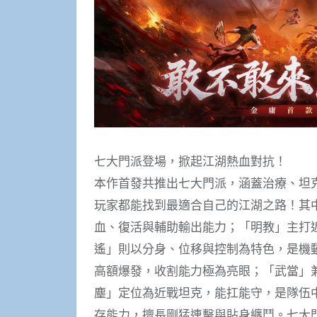
七大門派登場，掀起江湖熱血對抗！
本作首發共推出七大門派，涵蓋治療、坦
玩家都能找到最適合自己的江湖之路！其
血、復活與輔助輸出能力；「明教」主打
遙」則以分身、位移與控制為特色，是機
高額爆發，收割能力極為亮眼；「武當」
塵」定位為近戰坦克，能扛能守，是隊伍
存能力，擅長剛猛連擊與貼身纏鬥。七大