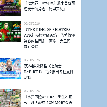
《七大罪：Origin》迎來首位可
遊玩十誡角色「德里艾利」
06/08/2026
《THE KING OF FIGHTERS
AFK》操控翠綠火焰、帶著傲慢
笑容的格鬥家「阿修．克里門
森」登場
06/08/2026
[死神]東永降臨《七騎士
Re:BIRTH》 同步推出各種夏日
活動
05/08/2026
《水滸歷險Online：重生》正
式上線！經典 PCMMORPG 再