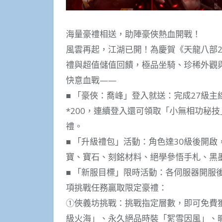
海量豪禮相送，助陣豪俠熱血開戰！
風雲再起，江湖已開！為慶賀《天龍八部
禮與超值儲值回饋，極品坐騎、珍稀外觀
快意血戰——
■ 「豪俠：喬峰」登入就送：完成27級
*200，連續登入還可領取「小無相功秘
禮。
■ 「升級禮包」活動：角色達30級後開
寶、寶石、刻銘材料、絕學參悟手札、黑
■ 「新服目標」限時活動：各伺服器開服
項挑戰任務贏取限定豪禮：
①俠義坊挑戰：挑戰指定層數，即可免費
級火海」、永久絕品時裝「絮雪因風」、