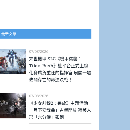
最新文章
07/08/2026
末世機甲 SLG《機甲突襲：
Titan Rush》雙平台正式上線
化身肩負重任的指揮官 展開一場
攸關存亡的命運決戰！
07/08/2026
《少女前線2：追放》主題活動
「月下安魂曲」古堡開放 精英人
形「六分儀」報到