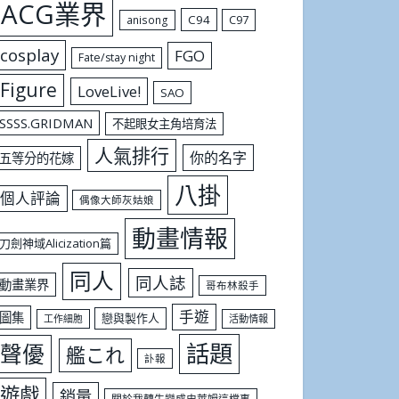
ACG業界
C94
C97
anisong
cosplay
FGO
Fate/stay night
Figure
LoveLive!
SAO
SSSS.GRIDMAN
不起眼女主角培育法
人氣排行
你的名字
五等分的花嫁
八掛
個人評論
偶像大師灰姑娘
動畫情報
刀劍神域Alicization篇
同人
同人誌
動畫業界
哥布林殺手
手遊
圖集
戀與製作人
工作細胞
活動情報
話題
聲優
艦これ
訃報
遊戲
銷量
關於我轉生變成史萊姆這檔事