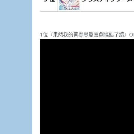
1位『果然我的青春戀愛喜劇搞錯了續』OP