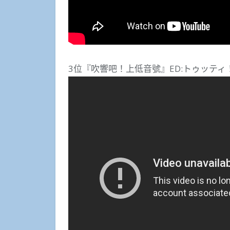
3位『吹響吧！上低音號』ED:トゥッティ！