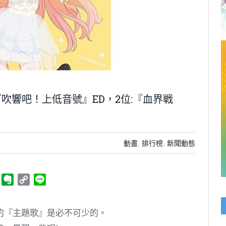
『吹響吧！上低音號』ED，2位:『血界戦
動畫
,
排行榜
,
新聞動態
ger
Telegram
Evernote
Copy
Line
Link
的『主題歌』是必不可少的。