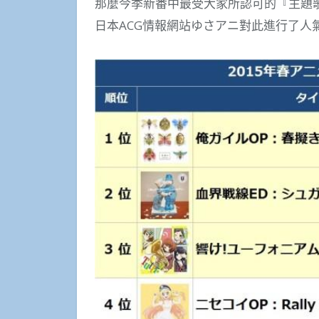
那麼今季新番中最受大家所認可的『主題
日本ACG情報網站ゆさアニ對此進行了人