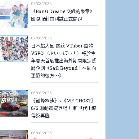
07/08/2026
《BanG Dream! 交織的樂章》
國際服封閉測試正式開跑
07/08/2026
日本超人氣 電競 VTuber 團體
VSPO!（ぶいすぽっ！）將於今
年夏天首度推出海外期間限定餐
廳企劃《Sail Beyond！～駛向
更遠的彼方～》
06/08/2026
《巔峰極速》x《MF GHOST》
8/6 聯動震撼登場！ 新世代山路
傳說再臨
06/08/2026