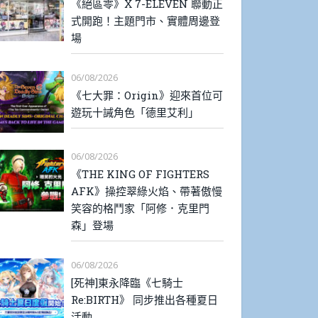
《絕區零》X 7-ELEVEN 聯動正
式開跑！主題門市、實體周邊登
場
06/08/2026
《七大罪：Origin》迎來首位可
遊玩十誡角色「德里艾利」
06/08/2026
《THE KING OF FIGHTERS
AFK》操控翠綠火焰、帶著傲慢
笑容的格鬥家「阿修．克里門
森」登場
06/08/2026
[死神]東永降臨《七騎士
Re:BIRTH》 同步推出各種夏日
活動