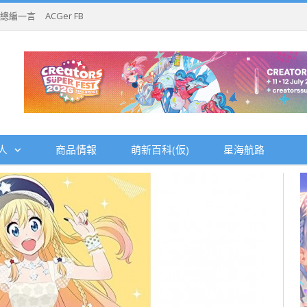
總編一言
ACGer FB
人
商品情報
萌新百科(仮)
星海航路