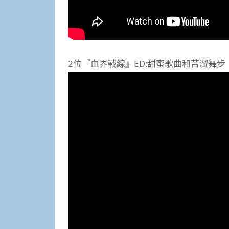
2位『血界戰線』ED:甜蜜歌曲和苦澀舞步（