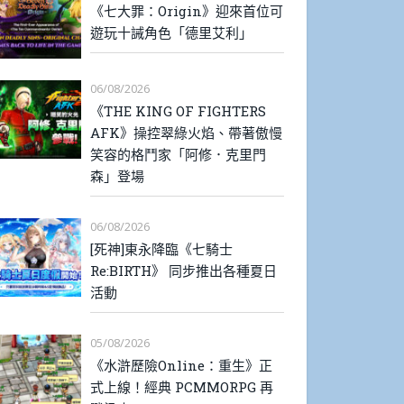
《七大罪：Origin》迎來首位可
遊玩十誡角色「德里艾利」
06/08/2026
《THE KING OF FIGHTERS
AFK》操控翠綠火焰、帶著傲慢
笑容的格鬥家「阿修．克里門
森」登場
06/08/2026
[死神]東永降臨《七騎士
Re:BIRTH》 同步推出各種夏日
活動
05/08/2026
《水滸歷險Online：重生》正
式上線！經典 PCMMORPG 再