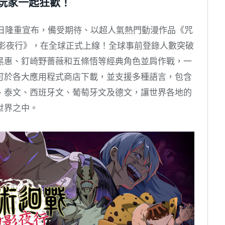
玩家一起狂歡！
 年 11 月 7 日隆重宣布，備受期待、以超人氣熱門動漫作品《咒
幻影夜行》，在全球正式上線！全球事前登錄人數突破
黑惠、釘崎野薔薇和五條悟等經典角色並肩作戰，一
可於各大應用程式商店下載，並支援多種語言，包含
、泰文、西班牙文、葡萄牙文及德文，讓世界各地的
世界之中。