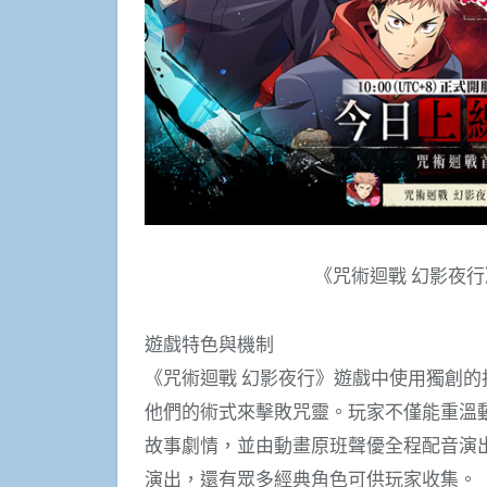
《咒術迴戰 幻影夜行
遊戲特色與機制
《咒術迴戰 幻影夜行》遊戲中使用獨創
他們的術式來擊敗咒靈。玩家不僅能重溫
故事劇情，並由動畫原班聲優全程配音演
演出，還有眾多經典角色可供玩家收集。