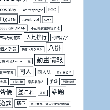
cosplay
FGO
Fate/stay night
Figure
LoveLive!
SAO
SSSS.GRIDMAN
不起眼女主角培育法
人氣排行
你的名字
五等分的花嫁
八掛
個人評論
偶像大師灰姑娘
動畫情報
刀劍神域Alicization篇
同人
同人誌
動畫業界
哥布林殺手
手遊
圖集
戀與製作人
工作細胞
活動情報
話題
聲優
艦これ
訃報
遊戲
銷量
關於我轉生變成史萊姆這檔事