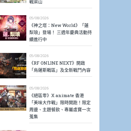
戰梁山
05/08/2026
《神之塔：New World》「蓮
梨琅」登場！ 三週年慶典活動持
續進行中
05/08/2026
《RF ONLINE NEXT》開啟
「烏薩斯戰區」及全新戰鬥內容
05/08/2026
《絕區零》X animate 香港
「美味大作戰」限時開跑！限定
周邊、主題餐飲、專屬虛寶一次
蒐集