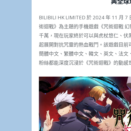
與全球
BILIBILI HK LIMITED 於 2024
術迴戰》為主題的手機遊戲《咒術迴戰 
千萬，現在玩家終於可以與虎杖悠仁、伏
起展開對抗咒靈的熱血戰鬥。該遊戲目前
簡體中文、繁體中文、韓文、英文、法文
粉絲都能深度沉浸於《咒術迴戰》的動感