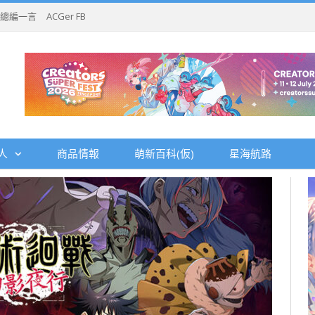
總編一言
ACGer FB
人
商品情報
萌新百科(仮)
星海航路