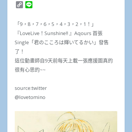
Copy
Line
Link
「9，8，7，6，5，4，3，2，1！」
『LoveLive！Sunshine!! 』Aqours 首張
Single「君のこころは輝いてるかい」發售
了！
這位動畫師自9天前每天上載一張應援圖真的
很有心思的~~
source:twitter
@lovetomino