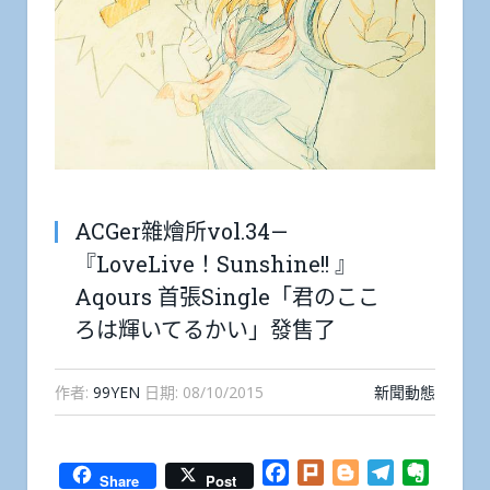
ACGer雜燴所vol.34—
『LoveLive！Sunshine!! 』
Aqours 首張Single「君のここ
ろは輝いてるかい」發售了
作者:
99YEN
日期:
08/10/2015
新聞動態
Facebook
Plurk
Blogger
Telegram
Everno
Share
Post