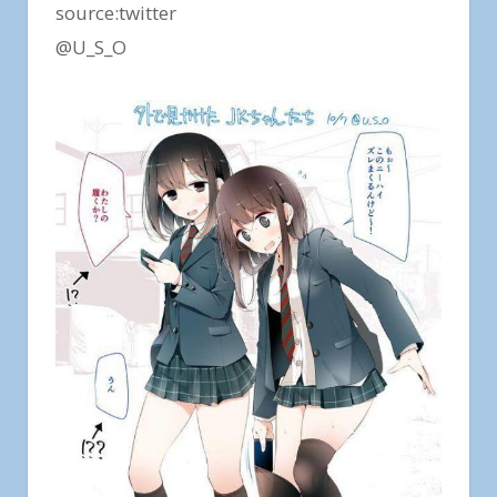
source:twitter
@U_S_O