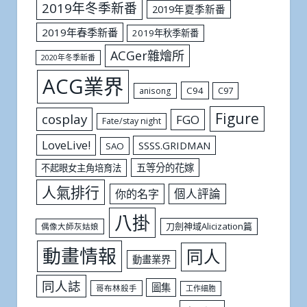
2019年冬季新番
2019年夏季新番
2019年春季新番
2019年秋季新番
ACGer雜燴所
2020年冬季新番
ACG業界
C94
C97
anisong
Figure
cosplay
FGO
Fate/stay night
LoveLive!
SSSS.GRIDMAN
SAO
五等分的花嫁
不起眼女主角培育法
人氣排行
個人評論
你的名字
八掛
刀劍神域Alicization篇
偶像大師灰姑娘
動畫情報
同人
動畫業界
同人誌
圖集
哥布林殺手
工作細胞