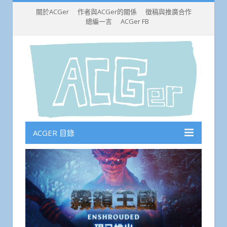
關於ACGer
作者與ACGer的關係
徵稿與推廣合作
總編一言
ACGer FB
ACGER 目錄