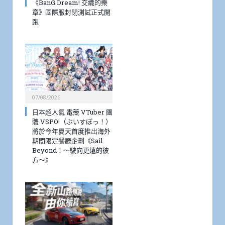
《BanG Dream! 交織的樂
章》國際服封閉測試正式開
跑
07/08/2026
日本超人氣 電競 VTuber 團
體 VSPO!（ぶいすぽっ！）
將於今年夏天首度推出海外
期間限定餐廳企劃《Sail
Beyond！～駛向更遠的彼
方～》