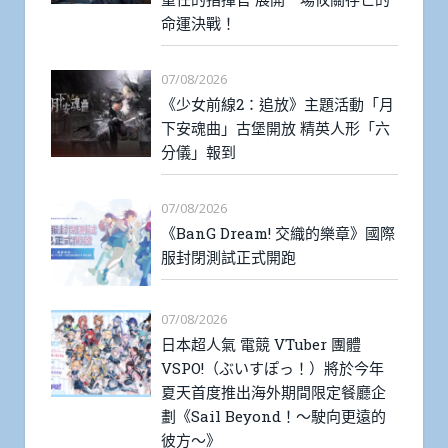
命運決戰！
07/08/2026
《少女前線2：追放》主題活動「月
下安魂曲」古堡開放 精英人形「六
分儀」報到
07/08/2026
《BanG Dream! 交織的樂章》國際
服封閉測試正式開跑
07/08/2026
日本超人氣 電競 VTuber 團體
VSPO!（ぶいすぽっ！）將於今年
夏天首度推出海外期間限定餐廳企
劃《Sail Beyond！～駛向更遠的
彼方～》