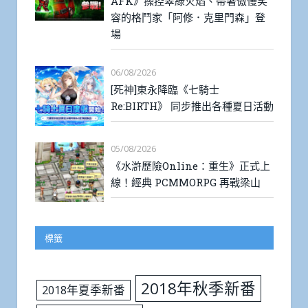
AFK》操控翠綠火焰、帶著傲慢笑
容的格鬥家「阿修．克里門森」登
場
06/08/2026
[死神]東永降臨《七騎士
Re:BIRTH》 同步推出各種夏日活動
05/08/2026
《水滸歷險Online：重生》正式上
線！經典 PCMMORPG 再戰梁山
標籤
2018年秋季新番
2018年夏季新番