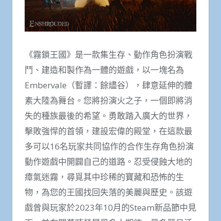
《霧鎖王國》是一款集生存、動作角色扮演戰
鬥、建造和製作為一體的遊戲，以一塊名為
Embervale（暫譯：餘燼谷），肆意延伸的體
素大陸為舞台。您將扮演火之子，一個即將消
失的種族最後的希望。勇敢踏入廣大的世界，
擊敗強悍的首領，建設宏偉的殿堂，在這款最
多可以16名玩家共同協作的合作生存角色扮演
動作遊戲中開闢自己的道路。忍受侵蝕大地的
瘴氣迷霧，尋覓其中珍稀的寶藏和恐怖的生
物，為您的王國找回失落的美麗與歷史。該遊
戲曾與玩家於2023年10月的Steam新品節中見