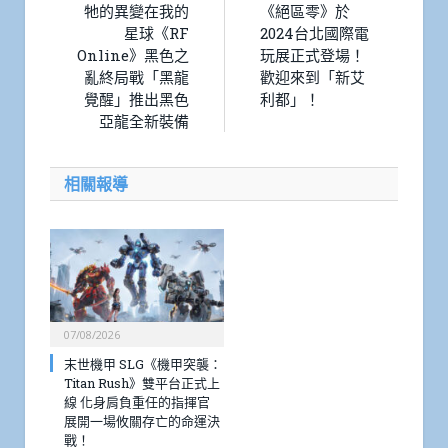
牠的異變在我的
《絕區零》於
星球《RF
2024台北國際電
Online》黑色之
玩展正式登場！
亂終局戰「黑龍
歡迎來到「新艾
覺醒」推出黑色
利都」！
亞龍全新裝備
相關報導
07/08/2026
末世機甲 SLG《機甲突襲：
Titan Rush》雙平台正式上
線 化身肩負重任的指揮官
展開一場攸關存亡的命運決
戰！