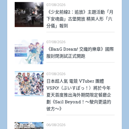
07/08/2026
《少女前線2：追放》主題活動「月
下安魂曲」古堡開放 精英人形「六
分儀」報到
07/08/2026
《BanG Dream! 交織的樂章》國際
服封閉測試正式開跑
07/08/2026
日本超人氣 電競 VTuber 團體
VSPO!（ぶいすぽっ！）將於今年
夏天首度推出海外期間限定餐廳企
劃《Sail Beyond！～駛向更遠的
彼方～》
06/08/2026