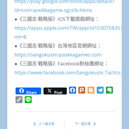
https://play.google.com/store/apps/details?
id=com.qookkagame.sgzzlb.hkmo
●《三國志·戰略版》iOS下載遊戲網址：
https://apps.apple.com/TW/app/id1530758357?
mt=8
●《三國志·戰略版》台灣地區官網網址：
https://sangokushi.qookkagames.com
●《三國志·戰略版》Facebook粉絲團網址：
https://www.facebook.com/Sangokushi.Tactics.T
Facebook
Plurk
Blogger
Telegram
Everno
Share
Post
Copy
Line
Link
上一篇文章
下一篇文章