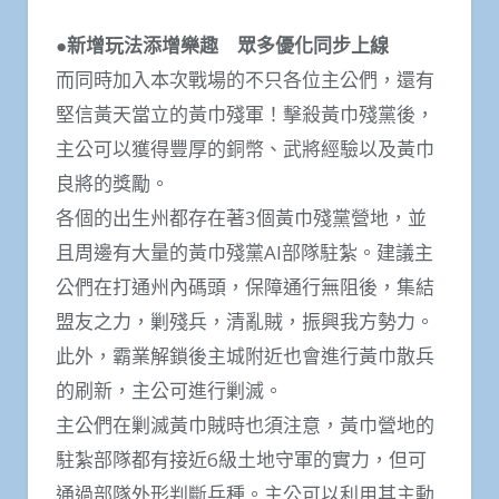
●新增玩法添增樂趣 眾多優化同步上線
而同時加入本次戰場的不只各位主公們，還有
堅信黃天當立的黃巾殘軍！擊殺黃巾殘黨後，
主公可以獲得豐厚的銅幣、武將經驗以及黃巾
良將的獎勵。
各個的出生州都存在著3個黃巾殘黨營地，並
且周邊有大量的黃巾殘黨AI部隊駐紮。建議主
公們在打通州內碼頭，保障通行無阻後，集結
盟友之力，剿殘兵，清亂賊，振興我方勢力。
此外，霸業解鎖後主城附近也會進行黃巾散兵
的刷新，主公可進行剿滅。
主公們在剿滅黃巾賊時也須注意，黃巾營地的
駐紮部隊都有接近6級土地守軍的實力，但可
通過部隊外形判斷兵種。主公可以利用其主動