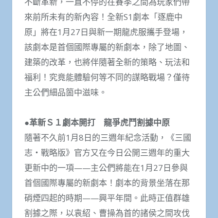
不斷革新，一直不停的在賽季之間為玩家們帶
來前所未有的新內容！全新S1劇本「逐鹿中
原」將在1月27日與新一期龍虎服攜手登場，
該劇本是首個國際專屬的新劇本，除了地圖、
建築的改革，也將伴隨著全新的策略、玩法和
福利！究竟能體驗何等不同的謀略戰場？僅待
主公們細品箇中滋味。
●革新Ｓ１劇本開打 龍爭虎鬥割據中原
隨著不久前1月8日的三週年紀念活動，《三國
志・戰略版》官方又在今日公開三週年的重大
更新中的一項——主公們將能在1月27日參與
首個國際專屬的新劇本！劇本的背景坐落在那
硝煙四起的時期——興平年間。此時正值群雄
割據之際，以袁紹、曹操為首的諸侯之間攻伐