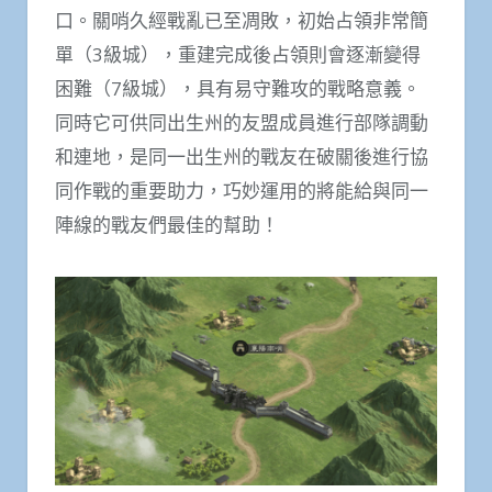
口。關哨久經戰亂已至凋敗，初始占領非常簡
單（3級城），重建完成後占領則會逐漸變得
困難（7級城），具有易守難攻的戰略意義。
同時它可供同出生州的友盟成員進行部隊調動
和連地，是同一出生州的戰友在破關後進行協
同作戰的重要助力，巧妙運用的將能給與同一
陣線的戰友們最佳的幫助！