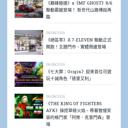
《巔峰極速》x《MF GHOST》8/6
聯動震撼登場！ 新世代山路傳說再
臨
06/08/2026
《絕區零》X 7-ELEVEN 聯動正式
開跑！主題門市、實體周邊登場
06/08/2026
《七大罪：Origin》迎來首位可遊
玩十誡角色「德里艾利」
06/08/2026
《THE KING OF FIGHTERS
AFK》操控翠綠火焰、帶著傲慢笑
容的格鬥家「阿修．克里門森」登
場