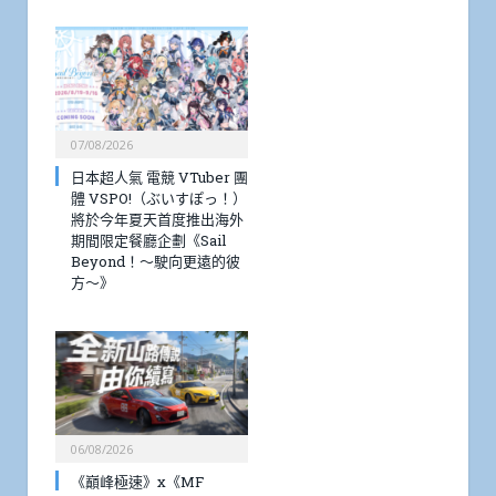
07/08/2026
日本超人氣 電競 VTuber 團
體 VSPO!（ぶいすぽっ！）
將於今年夏天首度推出海外
期間限定餐廳企劃《Sail
Beyond！～駛向更遠的彼
方～》
06/08/2026
《巔峰極速》x《MF