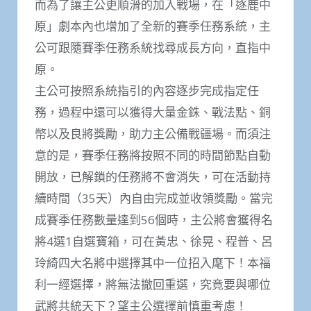
而為了讓主公更順滑的加入戰場，在「逐鹿中
原」劇本內也增加了全新的賽季任務系統，主
公可跟隨賽季任務系統找尋成長方向，直指中
原。
主公可按照系統指引的內容逐步完成指定任
務，過程中還可以獲得大量金銖、戰法點、銅
幣以及良將獎勵，助力主公備戰疆場。而須注
意的是，賽季任務將按照不同的時間節點自動
開放，已解鎖的任務將不會消失，可在活動持
續時間（35天）內自由完成並收領獎勵。當完
成賽季任務數量達到56個時，主公將會獲得名
將4選1自選寶箱，可在黃忠、徐晃、程普、呂
玲綺四大名將中選擇其中一位招入麾下！本福
利一經選擇，將無法撤回重選，究竟要與哪位
武將共統天下？望主公選擇前慎重考慮！