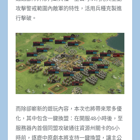
攻擊警戒範圍內敵軍的特性，活用兵種克製進
行擊破。
而除卻嶄新的遊玩內容，本次也將帶來眾多優
化，其中包含一鍵換盟：在開服48小時後，至
服務器內首個同盟攻破通往資源州關卡的6小
時前，逐鹿中原劇本將支持一鍵換盟，讓主公