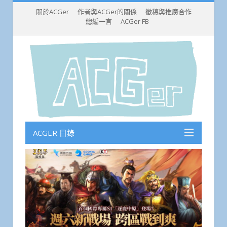
關於ACGer
作者與ACGer的關係
徵稿與推廣合作
總編一言
ACGer FB
ACGER 目錄