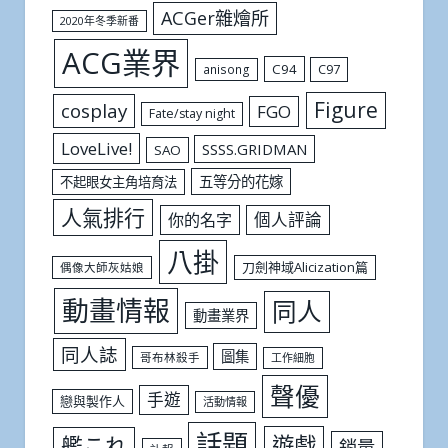
ACGer雜燴所
2020年冬季新番
ACG業界
C94
C97
anisong
Figure
cosplay
FGO
Fate/stay night
LoveLive!
SSSS.GRIDMAN
SAO
五等分的花嫁
不起眼女主角培育法
人氣排行
個人評論
你的名字
八掛
刀劍神域Alicization篇
偶像大師灰姑娘
動畫情報
同人
動畫業界
同人誌
圖集
哥布林殺手
工作細胞
聲優
手遊
戀與製作人
活動情報
話題
遊戲
艦これ
銷量