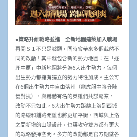
●策略升維戰略並進 全新地圖建築加入戰場
再開Ｓ１不只是噱頭，同時會帶來多個截然不
同的改動！其中就包含新的勢力地圖：在「逐
鹿中原」中新地圖將分為6大出生勢力，每個
出生勢力都擁有獨立的勢力特性加成。主公可
在6個出生勢力中自由落州（龍虎服中將分陣
營對抗），與赫赫有名的英雄們共謀霸業。
改動不只如此，6大出生勢力距離上洛到西城
的路線和鋪路距離也將更加平衡，西城與上洛
之間新增的山脈設計，也讓攻守雙方都有更大
的戰略發揮空間。多方的改動都是官方期望各