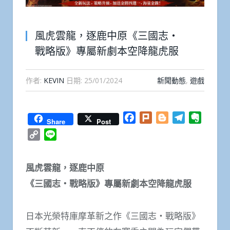
風虎雲龍，逐鹿中原《三國志‧
戰略版》專屬新劇本空降龍虎服
作者:
KEVIN
日期:
25/01/2024
新聞動態
,
遊戲
Facebook
Plurk
Blogger
Telegram
Everno
Share
Post
Copy
Line
Link
風虎雲龍，逐鹿中原
《三國志‧戰略版》專屬新劇本空降龍虎服
日本光榮特庫摩革新之作《三國志・戰略版》