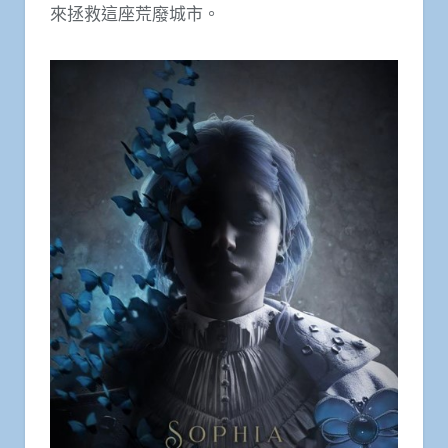
來拯救這座荒廢城市。