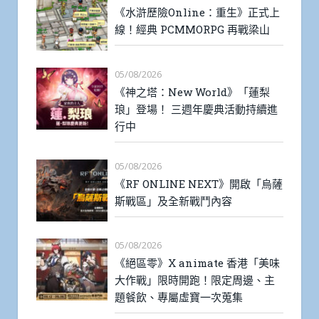
《水滸歷險Online：重生》正式上
線！經典 PCMMORPG 再戰梁山
05/08/2026
《神之塔：New World》「蓮梨
琅」登場！ 三週年慶典活動持續進
行中
05/08/2026
《RF ONLINE NEXT》開啟「烏薩
斯戰區」及全新戰鬥內容
05/08/2026
《絕區零》X animate 香港「美味
大作戰」限時開跑！限定周邊、主
題餐飲、專屬虛寶一次蒐集