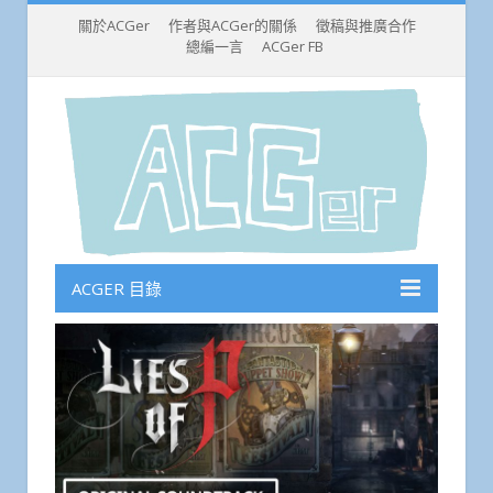
關於ACGer
作者與ACGer的關係
徵稿與推廣合作
總編一言
ACGer FB
ACGER 目錄