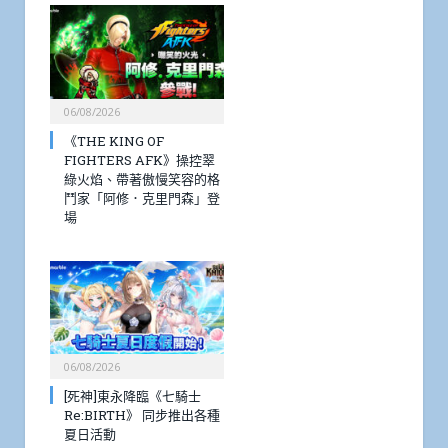
06/08/2026
《THE KING OF
FIGHTERS AFK》操控翠
綠火焰、帶著傲慢笑容的格
鬥家「阿修．克里門森」登
場
06/08/2026
[死神]東永降臨《七騎士
Re:BIRTH》 同步推出各種
夏日活動