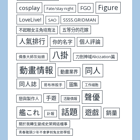
Figure
cosplay
FGO
Fate/stay night
LoveLive!
SSSS.GRIDMAN
SAO
五等分的花嫁
不起眼女主角培育法
人氣排行
個人評論
你的名字
八掛
刀劍神域Alicization篇
偶像大師灰姑娘
動畫情報
同人
動畫業界
同人誌
圖集
哥布林殺手
工作細胞
聲優
手遊
戀與製作人
活動情報
話題
遊戲
艦これ
銷量
訃報
關於我轉生變成史萊姆這檔事
青春豬頭少年不會夢到兔女郎學姐