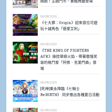
開跑！主題門市、實體周邊登場
06/08/2026
《七大罪：Origin》迎來首位可遊
玩十誡角色「德里艾利」
06/08/2026
《THE KING OF FIGHTERS
AFK》操控翠綠火焰、帶著傲慢笑
容的格鬥家「阿修．克里門森」登
場
06/08/2026
[死神]東永降臨《七騎士
Re:BIRTH》 同步推出各種夏日活動
05/08/2026