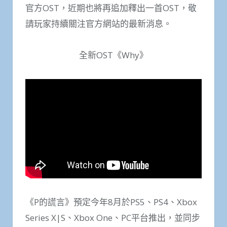
官方OST，近期也將再追加釋出一首OST，敬
請玩家持續關注官方網站的最新消息。
全新OST《Why》
《P的謊言》預定今年8月於PS5、PS4、Xbox
Series X|S、Xbox One、PC平台推出，並同步