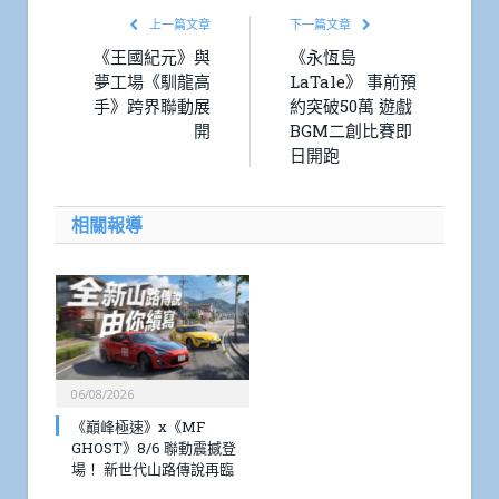
上一篇文章
下一篇文章
《王國紀元》與
《永恆島
夢工場《馴龍高
LaTale》 事前預
手》跨界聯動展
約突破50萬 遊戲
開
BGM二創比賽即
日開跑
相關報導
06/08/2026
《巔峰極速》x《MF
GHOST》8/6 聯動震撼登
場！ 新世代山路傳說再臨