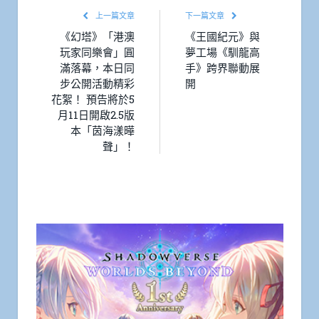
上一篇文章
下一篇文章
《幻塔》「港澳
《王國紀元》與
玩家同樂會」圓
夢工場《馴龍高
滿落幕，本日同
手》跨界聯動展
步公開活動精彩
開
花絮！ 預告將於5
月11日開啟2.5版
本「茵海漾曄
聲」！