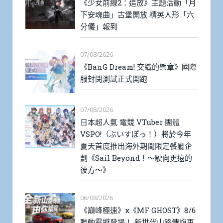
《少女前線2：追放》主題活動「月
下安魂曲」古堡開放 精英人形「六
分儀」報到
07/08/2026
《BanG Dream! 交織的樂章》國際
服封閉測試正式開跑
07/08/2026
日本超人氣 電競 VTuber 團體
VSPO!（ぶいすぽっ！）將於今年
夏天首度推出海外期間限定餐廳企
劃《Sail Beyond！～駛向更遠的
彼方～》
06/08/2026
《巔峰極速》x《MF GHOST》8/6
聯動震撼登場！ 新世代山路傳說再