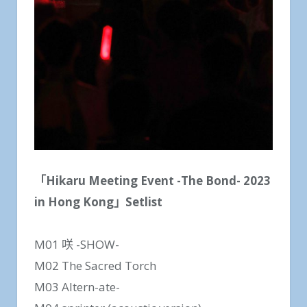
「Hikaru Meeting Event -The Bond- 2023
in Hong Kong」Setlist
M01 咲 -SHOW-
M02 The Sacred Torch
M03 Altern-ate-