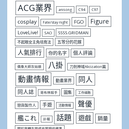
ACG業界
C94
C97
anisong
Figure
cosplay
FGO
Fate/stay night
LoveLive!
SSSS.GRIDMAN
SAO
五等分的花嫁
不起眼女主角培育法
人氣排行
個人評論
你的名字
八掛
刀劍神域Alicization篇
偶像大師灰姑娘
動畫情報
同人
動畫業界
同人誌
圖集
哥布林殺手
工作細胞
聲優
手遊
戀與製作人
活動情報
話題
遊戲
艦これ
銷量
訃報
關於我轉生變成史萊姆這檔事