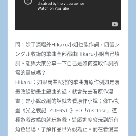
問：除了演唱外Hikaru小姐也能作詞，四張シ
ングル收錄的歌曲全部都由Hikaru小姐自己填
詞。能與大家分享一下自己是如何獲取作詞所
需的靈感嗎？
Hikaru：如果商業配搭的歌曲有原作例如是漫
畫改編動畫主題曲的話，就會先去看原作漫
畫；是小說改編的話就去看原作小說；像TV動
畫《光之戰記 -ZUERST-》ED「disclose」這
種遊戲改編的就玩遊戲，遊戲進度會玩到所有
角色出場，了解作品世界觀為止。而在看漫畫