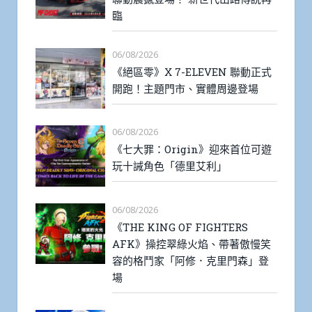
臨
06/08/2026
《絕區零》X 7-ELEVEN 聯動正式
開跑！主題門市、實體周邊登場
06/08/2026
《七大罪：Origin》迎來首位可遊
玩十誡角色「德里艾利」
06/08/2026
《THE KING OF FIGHTERS
AFK》操控翠綠火焰、帶著傲慢笑
容的格鬥家「阿修．克里門森」登
場