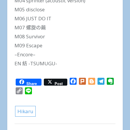
M04 sprinter (acoustic version)
M05 disclose
M06 JUST DO IT
M07 螺旋の繭
M08 Survivor
M09 Escape
–Encore–
EN 紡 -TSUMUGU-
Facebook
Plurk
Blogger
Telegram
Everno
Share
Post
Copy
Line
Link
Hikaru