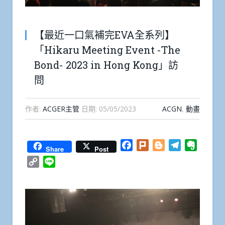
【最近一口氣補完EVA全系列】
「Hikaru Meeting Event -The
Bond- 2023 in Hong Kong」訪
問
作者:
ACGER主管
日期:
05/05/2023
ACGN
,
動畫
Facebook
Plurk
Blogger
Telegram
Everno
Share
Post
Copy
Line
Link