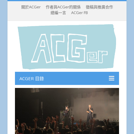
關於ACGer
作者與ACGer的關係
徵稿與推廣合作
總編一言
ACGer FB
ACGER 目錄