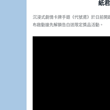
紙君
沉浸式劇情卡牌手遊《代號鳶》於日前開
布啟動搶先解鎖告白送限定獎品活動。