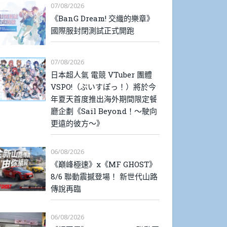
07/08/2026
《BanG Dream! 交織的樂章》
國際服封閉測試正式開跑
07/08/2026
日本超人氣 電競 VTuber 團體
VSPO!（ぶいすぽっ！）將於今
年夏天首度推出海外期間限定餐
廳企劃《Sail Beyond！～駛向
更遠的彼方～》
06/08/2026
《巔峰極速》x《MF GHOST》
8/6 聯動震撼登場！ 新世代山路
傳說再臨
06/08/2026