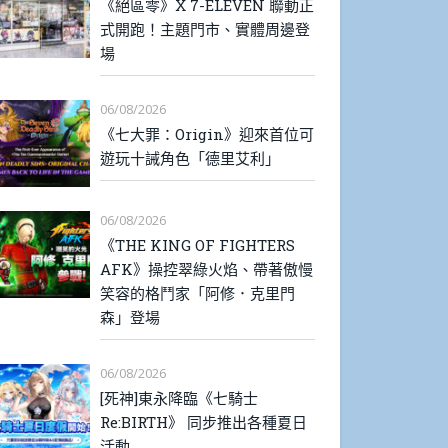
《絕區零》X 7-ELEVEN 聯動正
式開跑！主題門市、實體周邊登
場
06/08/2026
《七大罪：Origin》迎來首位可
遊玩十誡角色「德里艾利」
06/08/2026
《THE KING OF FIGHTERS
AFK》操控翠綠火焰、帶著傲慢
笑容的格鬥家「阿修．克里門
森」登場
06/08/2026
[死神]東永降臨《七騎士
Re:BIRTH》 同步推出各種夏日
活動