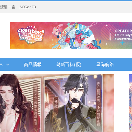
總編一言
ACGer FB
人
商品情報
萌新百科(仮)
星海航路