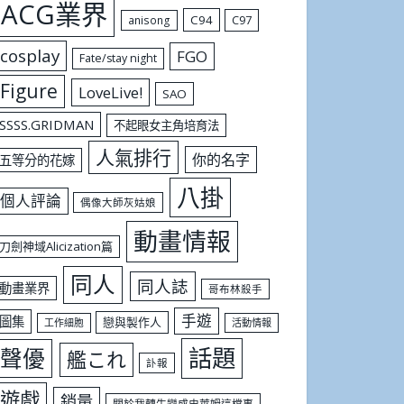
ACG業界
C94
C97
anisong
cosplay
FGO
Fate/stay night
Figure
LoveLive!
SAO
SSSS.GRIDMAN
不起眼女主角培育法
人氣排行
你的名字
五等分的花嫁
八掛
個人評論
偶像大師灰姑娘
動畫情報
刀劍神域Alicization篇
同人
同人誌
動畫業界
哥布林殺手
手遊
圖集
戀與製作人
工作細胞
活動情報
話題
聲優
艦これ
訃報
遊戲
銷量
關於我轉生變成史萊姆這檔事