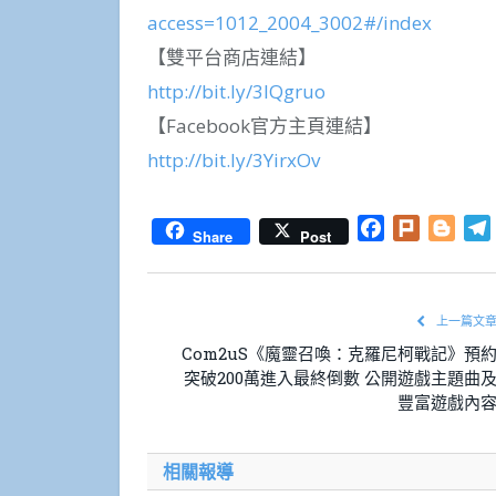
access=1012_2004_3002#/index
【雙平台商店連結】
http://bit.ly/3IQgruo
【Facebook官方主頁連結】
http://bit.ly/3YirxOv
Facebook
Plurk
Blog
Share
Post
上一篇文
Com2uS《魔靈召喚：克羅尼柯戰記》預
突破200萬進入最終倒數 公開遊戲主題曲
豐富遊戲內
相關報導