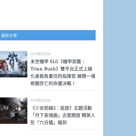
最新文章
07/08/2026
末世機甲 SLG《機甲突襲：
Titan Rush》雙平台正式上線
化身肩負重任的指揮官 展開一場
攸關存亡的命運決戰！
07/08/2026
《少女前線2：追放》主題活動
「月下安魂曲」古堡開放 精英人
形「六分儀」報到