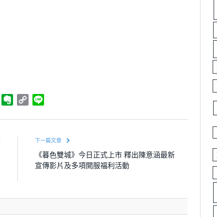
ger
Telegram
Evernote
Copy
Line
Link
章
下一篇文章
約
《暮色雙城》今日正式上市 釋出陳意涵最新
及
宣傳影片及多項開服福利活動
容