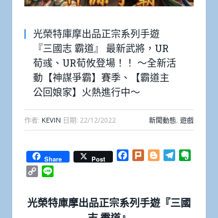
光榮特庫摩出品正宗系列手遊
『三國志 霸道』 最新武將，UR
荀彧、UR荀攸登場！！ ～全新活
動【神謀爭霸】賽季、【霸道主
公回娘家】火熱進行中～
作者:
KEVIN
日期:
22/12/2022
新聞動態
,
遊戲
Facebook
Plurk
Blogger
Telegram
Everno
Share
Post
Copy
Line
Link
光榮特庫摩出品正宗系列手遊『三國
志 霸道』