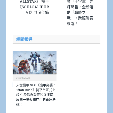
ALLSTAR》 攜手
業「十字軍」光
《SOULCALIBUR
輝降臨，全新活
VI》共度佳節
動「巔峰之
戰」，跨服聯賽
來臨！
相關報導
07/08/2026
末世機甲 SLG《機甲突襲：
Titan Rush》雙平台正式上
線 化身肩負重任的指揮官
展開一場攸關存亡的命運決
戰！