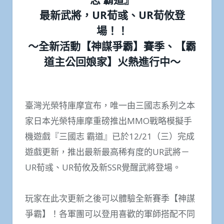
最新武將，UR荀彧、UR荀攸登
場！！
～全新活動【神謀爭霸】賽季、【霸
道主公回娘家】火熱進行中～
臺灣光榮特庫摩宣布，唯一由三國志系列之本
家日本光榮特庫摩重磅推出MMO戰略模擬手
機遊戲『三國志 霸道』已於12/21（三）完成
遊戲更新，推出最新最高稀有度的UR武將－
UR荀彧、UR荀攸及新SSR覺醒武將登場。
玩家在此次更新之後可以體驗全新賽季【神謀
爭霸】！各軍團可以登用喜歡的軍師搭配不同