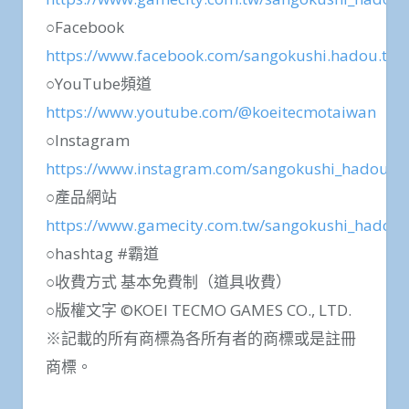
○Facebook
https://www.facebook.com/sangokushi.hadou.tw
○YouTube頻道
https://www.youtube.com/@koeitecmotaiwan
○Instagram
https://www.instagram.com/sangokushi_hadou/
○產品網站
https://www.gamecity.com.tw/sangokushi_hadou/
○hashtag #霸道
○收費方式 基本免費制（道具收費）
○版權文字 ©KOEI TECMO GAMES CO., LTD.
※記載的所有商標為各所有者的商標或是註冊
商標。