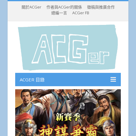
關於ACGer
作者與ACGer的關係
徵稿與推廣合作
總編一言
ACGer FB
ACGER 目錄