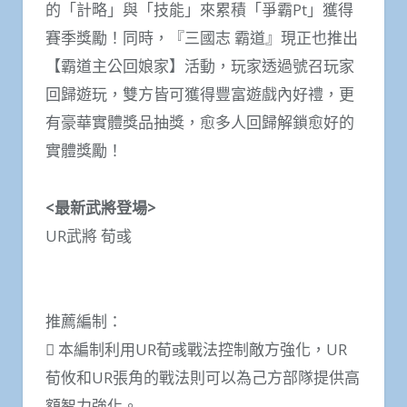
的「計略」與「技能」來累積「爭霸Pt」獲得
賽季獎勵！同時，『三國志 霸道』現正也推出
【霸道主公回娘家】活動，玩家透過號召玩家
回歸遊玩，雙方皆可獲得豐富遊戲內好禮，更
有豪華實體獎品抽獎，愈多人回歸解鎖愈好的
實體獎勵！
<最新武將登場>
UR武將 荀彧
推薦編制：
 本編制利用UR荀彧戰法控制敵方強化，UR
荀攸和UR張角的戰法則可以為己方部隊提供高
額智力強化。