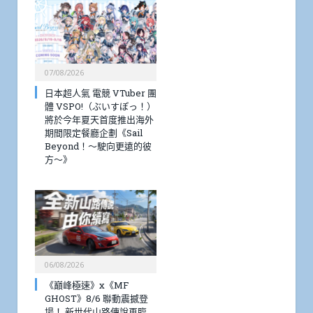
07/08/2026
日本超人氣 電競 VTuber 團
體 VSPO!（ぶいすぽっ！）
將於今年夏天首度推出海外
期間限定餐廳企劃《Sail
Beyond！～駛向更遠的彼
方～》
06/08/2026
《巔峰極速》x《MF
GHOST》8/6 聯動震撼登
場！ 新世代山路傳說再臨