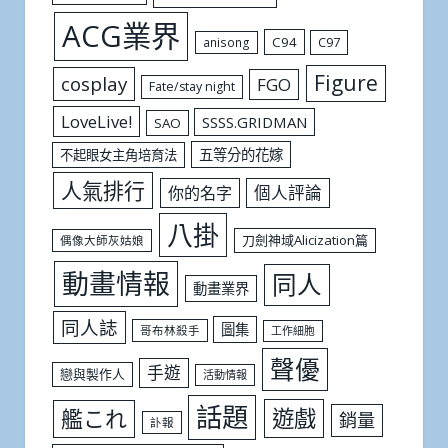
ACG業界
C94
C97
anisong
Figure
cosplay
FGO
Fate/stay night
LoveLive!
SSSS.GRIDMAN
SAO
五等分的花嫁
不起眼女主角培育法
人氣排行
個人評論
你的名字
八掛
刀劍神域Alicization篇
偶像大師灰姑娘
動畫情報
同人
動畫業界
同人誌
圖集
哥布林殺手
工作細胞
聲優
手遊
戀與製作人
活動情報
話題
遊戲
艦これ
銷量
訃報