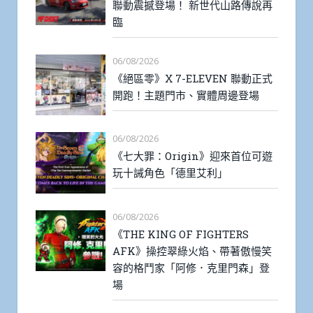
聯動震撼登場！ 新世代山路傳說再
臨
06/08/2026
《絕區零》X 7-ELEVEN 聯動正式
開跑！主題門市、實體周邊登場
06/08/2026
《七大罪：Origin》迎來首位可遊
玩十誡角色「德里艾利」
06/08/2026
《THE KING OF FIGHTERS
AFK》操控翠綠火焰、帶著傲慢笑
容的格鬥家「阿修．克里門森」登
場