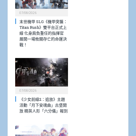
07/08/2026
末世機甲 SLG《機甲突襲：
Titan Rush》雙平台正式上
線 化身肩負重任的指揮官
展開一場攸關存亡的命運決
戰！
07/08/2026
《少女前線2：追放》主題
活動「月下安魂曲」古堡開
放 精英人形「六分儀」報到