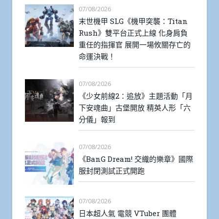
07/08/2026
末世機甲 SLG《機甲突襲：Titan
Rush》雙平台正式上線 化身肩負
重任的指揮官 展開一場攸關存亡的
命運決戰！
07/08/2026
《少女前線2：追放》主題活動「月
下安魂曲」古堡開放 精英人形「六
分儀」報到
07/08/2026
《BanG Dream! 交織的樂章》國際
服封閉測試正式開跑
07/08/2026
日本超人氣 電競 VTuber 團體