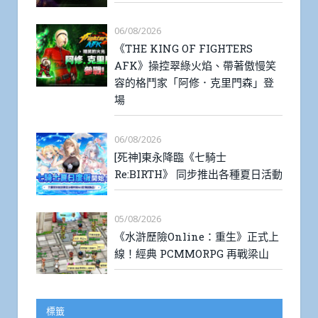
06/08/2026
《THE KING OF FIGHTERS
AFK》操控翠綠火焰、帶著傲慢笑
容的格鬥家「阿修．克里門森」登
場
06/08/2026
[死神]東永降臨《七騎士
Re:BIRTH》 同步推出各種夏日活動
05/08/2026
《水滸歷險Online：重生》正式上
線！經典 PCMMORPG 再戰梁山
標籤