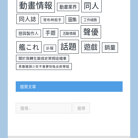
動畫情報
同人
動畫業界
同人誌
圖集
哥布林殺手
工作細胞
聲優
手遊
戀與製作人
活動情報
話題
遊戲
艦これ
銷量
訃報
關於我轉生變成史萊姆這檔事
青春豬頭少年不會夢到兔女郎學姐
搜索文章