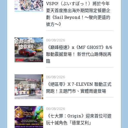
VSPO!（ぶいすぽっ！）將於今年
夏天首度推出海外期間限定餐廳企
劃《Sail Beyond！～駛向更遠的
彼方～》
06/08/2026
《巔峰極速》x《MF GHOST》8/6
聯動震撼登場！ 新世代山路傳說再
臨
06/08/2026
《絕區零》X 7-ELEVEN 聯動正式
開跑！主題門市、實體周邊登場
06/08/2026
《七大罪：Origin》迎來首位可遊
玩十誡角色「德里艾利」