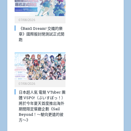
07/08/2026
《BanG Dream! 交織的樂
章》國際服封閉測試正式開
跑
07/08/2026
日本超人氣 電競 VTuber 團
體 VSPO!（ぶいすぽっ！）
將於今年夏天首度推出海外
期間限定餐廳企劃《Sail
Beyond！～駛向更遠的彼
方～》