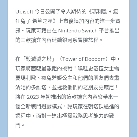
Ubisoft 今日公開了令人期待的《瑪利歐 + 瘋
狂兔子 希望之星》上市後追加內容的進一步資
訊。玩家可藉由在 Nintendo Switch 平台推出
的三款擴充內容延續銀河系冒險旅程。
在「毀滅滅之塔」（Tower of Doooom）中，
玩家將面臨最艱鉅的挑戰！噗哇史戴菈女士需
要瑪利歐、瘋兔碧姬公主和他們的朋友們去肅
清她的多維塔，並拯救他們的老朋友史龐尼！
將在 2023 年初推出的這款擴充內容會帶來一
個全新戰鬥遊戲模式，讓玩家在朝塔頂邁進的
過程中，面對一連串極需戰略思考能力的戰
鬥。