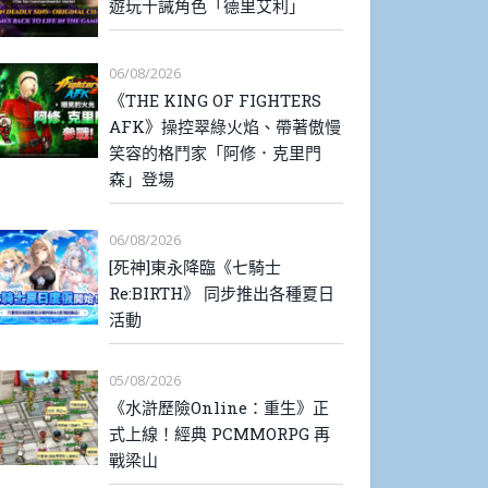
遊玩十誡角色「德里艾利」
06/08/2026
《THE KING OF FIGHTERS
AFK》操控翠綠火焰、帶著傲慢
笑容的格鬥家「阿修．克里門
森」登場
06/08/2026
[死神]東永降臨《七騎士
Re:BIRTH》 同步推出各種夏日
活動
05/08/2026
《水滸歷險Online：重生》正
式上線！經典 PCMMORPG 再
戰梁山