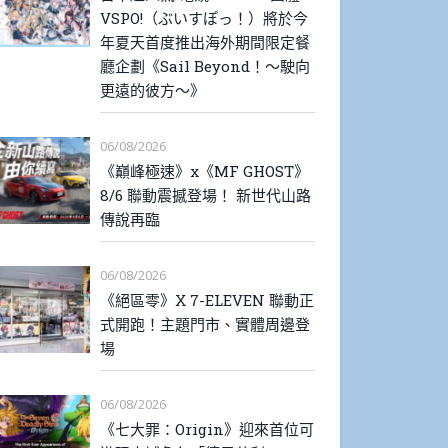
VSPO!（ぶいすぽっ！）將於今
年夏天首度推出海外期間限定餐
廳企劃《Sail Beyond！～駛向
更遠的彼方～》
06/08/2026
《巔峰極速》x《MF GHOST》
8/6 聯動震撼登場！ 新世代山路
傳說再臨
06/08/2026
《絕區零》X 7-ELEVEN 聯動正
式開跑！主題門市、實體周邊登
場
06/08/2026
《七大罪：Origin》迎來首位可