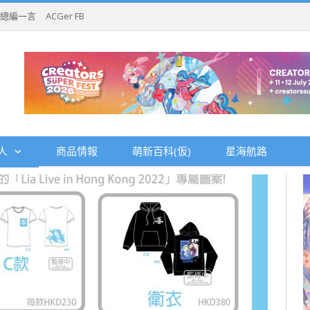
總編一言
ACGer FB
人
商品情報
萌新百科(仮)
星海航路