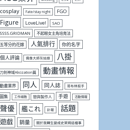
cosplay
FGO
Fate/stay night
Figure
LoveLive!
SAO
SSSS.GRIDMAN
不起眼女主角培育法
人氣排行
你的名字
五等分的花嫁
八掛
個人評論
偶像大師灰姑娘
動畫情報
刀劍神域Alicization篇
同人
同人誌
動畫業界
哥布林殺手
手遊
圖集
戀與製作人
工作細胞
活動情報
話題
聲優
艦これ
訃報
遊戲
銷量
關於我轉生變成史萊姆這檔事