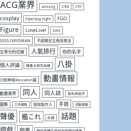
ACG業界
C94
C97
anisong
cosplay
FGO
Fate/stay night
Figure
LoveLive!
SAO
SSSS.GRIDMAN
不起眼女主角培育法
人氣排行
你的名字
五等分的花嫁
八掛
個人評論
偶像大師灰姑娘
動畫情報
刀劍神域Alicization篇
同人
同人誌
動畫業界
哥布林殺手
手遊
圖集
戀與製作人
工作細胞
活動情報
話題
聲優
艦これ
訃報
遊戲
銷量
關於我轉生變成史萊姆這檔事