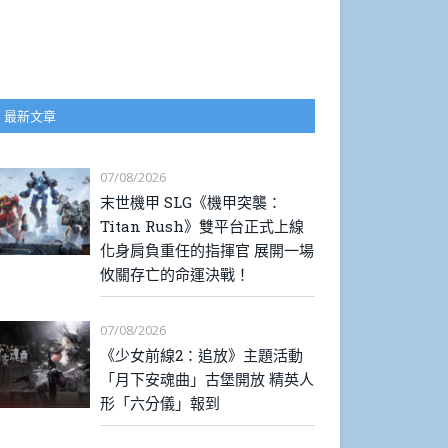
最新文章
07/08/2026
末世機甲 SLG《機甲突襲：
Titan Rush》雙平台正式上線
化身肩負重任的指揮官 展開一場
攸關存亡的命運決戰！
07/08/2026
《少女前線2：追放》主題活動
「月下安魂曲」古堡開放 精英人
形「六分儀」報到