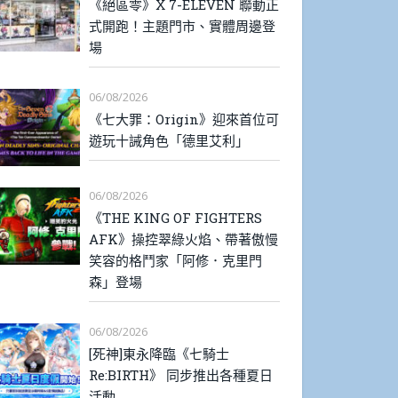
《絕區零》X 7-ELEVEN 聯動正
式開跑！主題門市、實體周邊登
場
06/08/2026
《七大罪：Origin》迎來首位可
遊玩十誡角色「德里艾利」
06/08/2026
《THE KING OF FIGHTERS
AFK》操控翠綠火焰、帶著傲慢
笑容的格鬥家「阿修．克里門
森」登場
06/08/2026
[死神]東永降臨《七騎士
Re:BIRTH》 同步推出各種夏日
活動