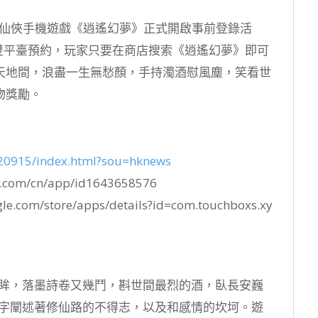
戀愛仙俠手機遊戲《逍遙幻夢》正式開啟事前登錄活
 Play 雙平臺預約，玩家只要在商店搜索《逍遙幻夢》即可
天地間，浪盡一生無愁顏，手持濁酒慰風塵，笑看世
物獎勵。
220915/index.html?sou=hknews
.com/cn/app/id1643658576
e.com/store/apps/details?id=com.touchboxs.xy
情眸，落墨詩卷又幾鬥，斟世間最烈的酒，臥長安巍
字字闡述著修仙路的不得志，以及和感情的坎坷。遊