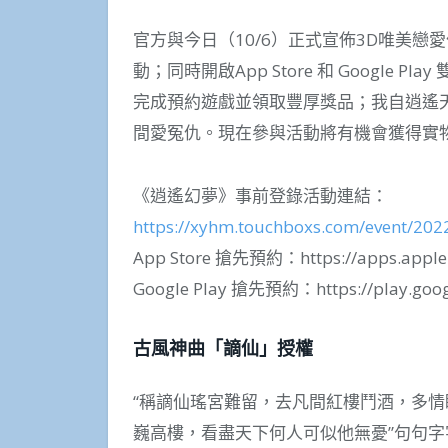
官方與今日（10/6）正式宣佈3D唯美
動；同時開啟App Store 和 Google
完成預約遊戲並領取豐厚獎品；我自逍遙
間愛冤仇。現在參與活動將有機會獲得實
《逍遙幻夢》事前登錄活動連結：
https://xyhm.touchboxs.com/event/20
App Store 搶先預約：https://apps.apple
Google Play 搶先預約：https://play.googl
古風神曲「謫仙」授權
“稱謫仙瑤宮難留，去凡間紅樓鬥酒，多
巍高樓，看盡天下何人可似他無憂”句句