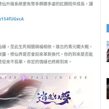
修仙升級系統更有眾多婀娜多姿的紅顏陪伴成長，讓
9y1S4fUGxcA
仙緣，至此生死相隨禍福相依。遠古的青元閣大戰，
漸露，修仙界是否會迎來革新換代，你的到來是否能
是從來不孤單。命定的情緣也終將到來。