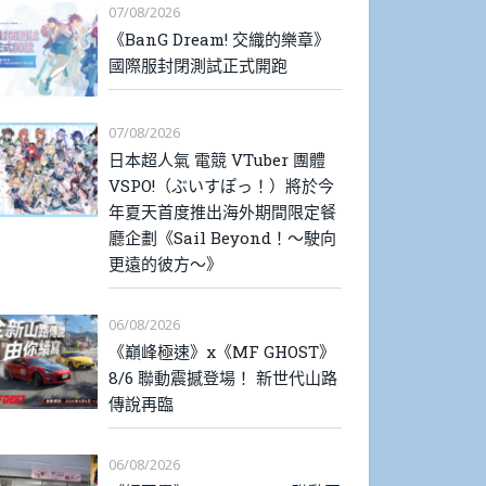
07/08/2026
《BanG Dream! 交織的樂章》
國際服封閉測試正式開跑
07/08/2026
日本超人氣 電競 VTuber 團體
VSPO!（ぶいすぽっ！）將於今
年夏天首度推出海外期間限定餐
廳企劃《Sail Beyond！～駛向
更遠的彼方～》
06/08/2026
《巔峰極速》x《MF GHOST》
8/6 聯動震撼登場！ 新世代山路
傳說再臨
06/08/2026